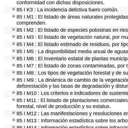
conformidad con dichas disposiciones.
85 I K3 : La incidencia delictiva fuero común.
85 I M1 : El listado de áreas naturales protegida
comprenden.
85 I M2 : El listado de especies potosinas en ri
85 I M3 : El listado de vegetación natural, por mu
85 I M4 : El listado estimado de residuos, por ti
85 I M5 : La disponibilidad media anual de aguas 
85 I M6 : El Inventario estatal de plantas munici
85 I M7 : El listado de zonas contaminadas, por t
85 I M8 : Los tipos de vegetación forestal y de su
85 I M9 : La dinámica de cambio de la vegetación
deforestación y las tasas de degradación y distur
85 I M10 : Los criterios e indicadores de sustent
85 I M11 : El listado de plantaciones comerciales
forestal, nivel de producción y su estatus.
85 I M12 : Las manifestaciones y resoluciones e
85 I M13 : Información estadística sobre los arbo
85 I M14 : Información estadística sobre infracci