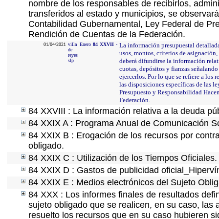
nombre de los responsables de recibirlos, adminis
transferidos al estado y municipios, se observar
Contabilidad Gubernamental, Ley Federal de Pre
Rendición de Cuentas de la Federación.
01/04/2021
villa
Enero
84
XXVII
-
La información presupuestal detallada
de
usos, montos, criterios de asignación
reyes
deberá difundirse la información rela
slp
cuotas, depósitos y fianzas señalando 
ejercerlos. Por lo que se refiere a los
las disposiciones específicas de las 
Presupuesto y Responsabilidad Hacend
Federación.
84 XXVIII : La información relativa a la deuda pú
84 XXIX A : Programa Anual de Comunicación Soc
84 XXIX B : Erogación de los recursos por contrat
obligado.
84 XXIX C : Utilización de los Tiempos Oficiales.
84 XXIX D : Gastos de publicidad oficial_Hipervín
84 XXIX E : Medios electrónicos del Sujeto Obli
84 XXX : Los informes finales de resultados defin
sujeto obligado que se realicen, en su caso, la
resuelto los recursos que en su caso hubieren s