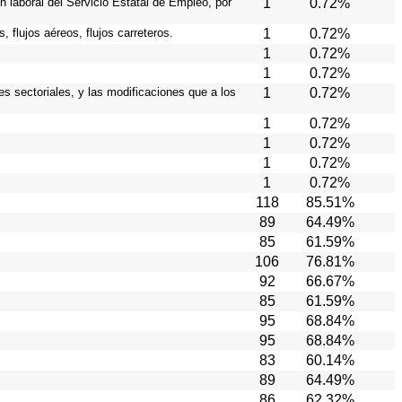
n laboral del Servicio Estatal de Empleo, por
1
0.72%
 flujos aéreos, flujos carreteros.
1
0.72%
1
0.72%
1
0.72%
es sectoriales, y las modificaciones que a los
1
0.72%
1
0.72%
1
0.72%
1
0.72%
1
0.72%
118
85.51%
89
64.49%
85
61.59%
106
76.81%
92
66.67%
85
61.59%
95
68.84%
95
68.84%
83
60.14%
89
64.49%
86
62.32%