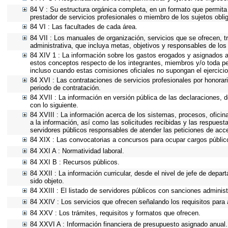
84 V : Su estructura orgánica completa, en un formato que permita 
prestador de servicios profesionales o miembro de los sujetos obli
84 VI : Las facultades de cada área.
84 VII : Los manuales de organización, servicios que se ofrecen, 
administrativa, que incluya metas, objetivos y responsables de los
84 XIV 1 : La información sobre los gastos erogados y asignados a 
estos conceptos respecto de los integrantes, miembros y/o toda p
incluso cuando estas comisiones oficiales no supongan el ejercic
84 XVI : Las contrataciones de servicios profesionales por honorar
periodo de contratación.
84 XVII : La información en versión pública de las declaraciones, de
con lo siguiente.
84 XVIII : La información acerca de los sistemas, procesos, oficin
a la información, así como las solicitudes recibidas y las respuesta
servidores públicos responsables de atender las peticiones de acc
84 XIX : Las convocatorias a concursos para ocupar cargos públic
84 XXI A : Normatividad laboral.
84 XXI B : Recursos públicos.
84 XXII : La información curricular, desde el nivel de jefe de depa
sido objeto.
84 XXIII : El listado de servidores públicos con sanciones administ
84 XXIV : Los servicios que ofrecen señalando los requisitos para 
84 XXV : Los trámites, requisitos y formatos que ofrecen.
84 XXVI A : Información financiera de presupuesto asignado anual.