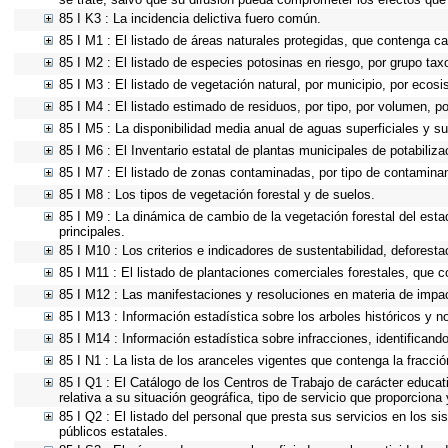
85 I K3 : La incidencia delictiva fuero común.
85 I M1 : El listado de áreas naturales protegidas, que contenga c
85 I M2 : El listado de especies potosinas en riesgo, por grupo ta
85 I M3 : El listado de vegetación natural, por municipio, por ecosi
85 I M4 : El listado estimado de residuos, por tipo, por volumen, p
85 I M5 : La disponibilidad media anual de aguas superficiales y su
85 I M6 : El Inventario estatal de plantas municipales de potabiliz
85 I M7 : El listado de zonas contaminadas, por tipo de contaminan
85 I M8 : Los tipos de vegetación forestal y de suelos.
85 I M9 : La dinámica de cambio de la vegetación forestal del esta
principales.
85 I M10 : Los criterios e indicadores de sustentabilidad, deforest
85 I M11 : El listado de plantaciones comerciales forestales, que c
85 I M12 : Las manifestaciones y resoluciones en materia de impa
85 I M13 : Información estadística sobre los arboles históricos y n
85 I M14 : Información estadística sobre infracciones, identificando
85 I N1 : La lista de los aranceles vigentes que contenga la fracció
85 I Q1 : El Catálogo de los Centros de Trabajo de carácter educativ
relativa a su situación geográfica, tipo de servicio que proporciona
85 I Q2 : El listado del personal que presta sus servicios en los
públicos estatales.