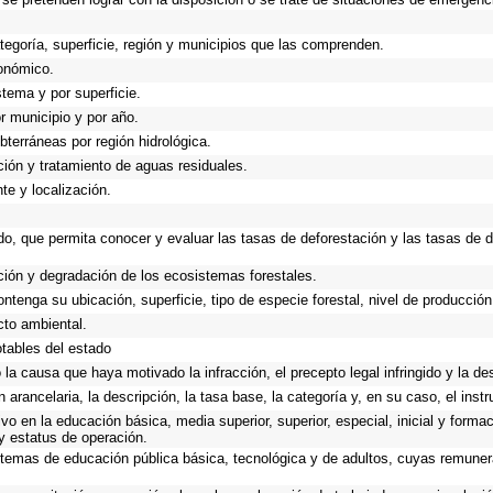
ategoría, superficie, región y municipios que las comprenden.
xonómico.
stema y por superficie.
or municipio y por año.
bterráneas por región hidrológica.
ación y tratamiento de aguas residuales.
te y localización.
do, que permita conocer y evaluar las tasas de deforestación y las tasas de 
ación y degradación de los ecosistemas forestales.
ontenga su ubicación, superficie, tipo de especie forestal, nivel de producción
cto ambiental.
otables del estado
 la causa que haya motivado la infracción, el precepto legal infringido y la des
n arancelaria, la descripción, la tasa base, la categoría y, en su caso, el inst
o en la educación básica, media superior, superior, especial, inicial y formac
 y estatus de operación.
 sistemas de educación pública básica, tecnológica y de adultos, cuyas remun