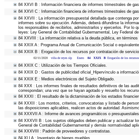
84 XXVI B : Información financiera de informes trimestrales de gas
84 XXVI C : Información financiera de informes trimestrales de gas
84 XXVII : La información presupuestal detallada que contenga por
informes sobre su ejecución. Además, deberá difundirse la informa
los responsables de recibirlos, administrarlos y ejercerlos. Por lo 
leyes: Ley General de Contabilidad Gubernamental, Ley Federal de
84 XXVIII : La información relativa a la deuda pública, en términos 
84 XXIX A : Programa Anual de Comunicación Social o equivalente
84 XXIX B : Erogación de los recursos por contratación de servicios
02/11/2020
villa de reyes slp
Enero
84
XXIX
B
Erogación de los recursos
84 XXIX C : Utilización de los Tiempos Oficiales.
84 XXIX D : Gastos de publicidad oficial_Hipervínculo a información
84 XXIX E : Medios electrónicos del Sujeto Obligado.
84 XXX : Los informes finales de resultados definitivos de las audi
correspondan; una vez que se hayan agotado y resuelto los recurs
84 XXXI : El resultado de la dictaminación de los estados financier
84 XXXII : Los montos, criterios, convocatorias y listado de person
las disposiciones aplicables, realicen actos de autoridad. Asimism
84 XXXVII A : Informe de avances programáticos o presupuestales,
84 XXXVII B : Los sujetos obligados deben publicar y actualizar l
General de Contabilidad Gubernamental y demás normatividad apli
84 XXXVIII : Padrón de proveedores y contratistas.
84 XLI A : Inventario de bienes muebles.