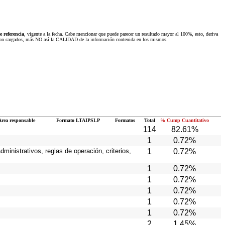
 referencia
, vigente a la fecha. Cabe mencionar que puede parecer un resultado mayor al 100%, esto, deriva
 fueron cargados, más NO así la CALIDAD de la información contenida en los mismos.
Area responsable
Formato LTAIPSLP
Formatos
Total
% Cump Cuantitativo
114
82.61%
1
0.72%
ministrativos, reglas de operación, criterios,
1
0.72%
1
0.72%
1
0.72%
1
0.72%
1
0.72%
1
0.72%
2
1.45%