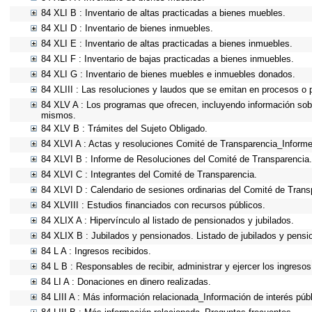
84 XLI B : Inventario de altas practicadas a bienes muebles.
84 XLI D : Inventario de bienes inmuebles.
84 XLI E : Inventario de altas practicadas a bienes inmuebles.
84 XLI F : Inventario de bajas practicadas a bienes inmuebles.
84 XLI G : Inventario de bienes muebles e inmuebles donados.
84 XLIII : Las resoluciones y laudos que se emitan en procesos o 
84 XLV A : Los programas que ofrecen, incluyendo información sobre
mismos.
84 XLV B : Trámites del Sujeto Obligado.
84 XLVI A : Actas y resoluciones Comité de Transparencia_Informe
84 XLVI B : Informe de Resoluciones del Comité de Transparencia.
84 XLVI C : Integrantes del Comité de Transparencia.
84 XLVI D : Calendario de sesiones ordinarias del Comité de Trans
84 XLVIII : Estudios financiados con recursos públicos.
84 XLIX A : Hipervínculo al listado de pensionados y jubilados.
84 XLIX B : Jubilados y pensionados. Listado de jubilados y pensi
84 L A : Ingresos recibidos.
84 L B : Responsables de recibir, administrar y ejercer los ingresos
84 LI A : Donaciones en dinero realizadas.
84 LIII A : Más información relacionada_Información de interés públ