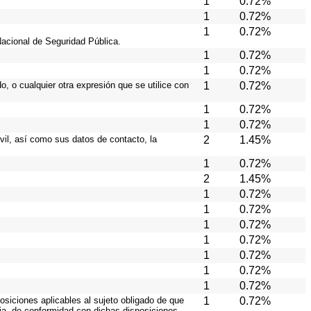
1
0.72%
1
0.72%
1
0.72%
Nacional de Seguridad Pública.
1
0.72%
1
0.72%
o, o cualquier otra expresión que se utilice con
1
0.72%
1
0.72%
1
0.72%
ivil, así como sus datos de contacto, la
2
1.45%
1
0.72%
2
1.45%
1
0.72%
1
0.72%
1
0.72%
1
0.72%
1
0.72%
1
0.72%
1
0.72%
osiciones aplicables al sujeto obligado de que
1
0.72%
cia, de conformidad con dichas disposiciones.