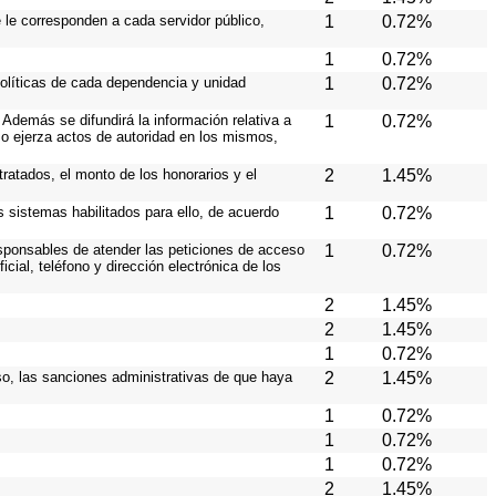
e le corresponden a cada servidor público,
1
0.72%
1
0.72%
políticas de cada dependencia y unidad
1
0.72%
Además se difundirá la información relativa a
1
0.72%
o ejerza actos de autoridad en los mismos,
ratados, el monto de los honorarios y el
2
1.45%
os sistemas habilitados para ello, de acuerdo
1
0.72%
responsables de atender las peticiones de acceso
1
0.72%
cial, teléfono y dirección electrónica de los
2
1.45%
2
1.45%
1
0.72%
caso, las sanciones administrativas de que haya
2
1.45%
1
0.72%
1
0.72%
1
0.72%
2
1.45%