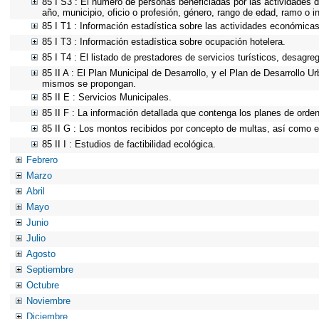
85 I S3 : El número de personas beneficiadas por las actividades d
año, municipio, oficio o profesión, género, rango de edad, ramo o 
85 I T1 : Información estadística sobre las actividades económicas 
85 I T3 : Información estadística sobre ocupación hotelera.
85 I T4 : El listado de prestadores de servicios turísticos, desagre
85 II A : El Plan Municipal de Desarrollo, y el Plan de Desarrollo 
mismos se propongan.
85 II E : Servicios Municipales.
85 II F : La información detallada que contenga los planes de ordena
85 II G : Los montos recibidos por concepto de multas, así como el
85 II I : Estudios de factibilidad ecológica.
Febrero
Marzo
Abril
Mayo
Junio
Julio
Agosto
Septiembre
Octubre
Noviembre
Diciembre