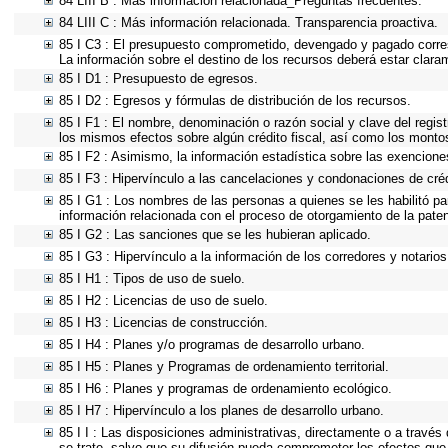
84 LIII B : Más información relacionada_Preguntas frecuentes.
84 LIII C : Más información relacionada. Transparencia proactiva.
85 I C3 : El presupuesto comprometido, devengado y pagado corresp
La información sobre el destino de los recursos deberá estar clara
85 I D1 : Presupuesto de egresos.
85 I D2 : Egresos y fórmulas de distribución de los recursos.
85 I F1 : El nombre, denominación o razón social y clave del regist
los mismos efectos sobre algún crédito fiscal, así como los monto
85 I F2 : Asimismo, la información estadística sobre las exenciones
85 I F3 : Hipervínculo a las cancelaciones y condonaciones de créd
85 I G1 : Los nombres de las personas a quienes se les habilitó para
información relacionada con el proceso de otorgamiento de la pate
85 I G2 : Las sanciones que se les hubieran aplicado.
85 I G3 : Hipervínculo a la información de los corredores y notarios
85 I H1 : Tipos de uso de suelo.
85 I H2 : Licencias de uso de suelo.
85 I H3 : Licencias de construcción.
85 I H4 : Planes y/o programas de desarrollo urbano.
85 I H5 : Planes y Programas de ordenamiento territorial.
85 I H6 : Planes y programas de ordenamiento ecológico.
85 I H7 : Hipervínculo a los planes de desarrollo urbano.
85 I I : Las disposiciones administrativas, directamente o a través
se trate, salvo que su difusión pueda comprometer los efectos que