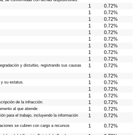
1
0.72%
1
0.72%
1
0.72%
1
0.72%
1
0.72%
1
0.72%
1
0.72%
1
0.72%
1
0.72%
degradación y disturbio, registrando sus causas
1
0.72%
1
0.72%
 y su estatus.
1
0.72%
1
0.72%
1
0.72%
cripción de la infracción.
1
0.72%
rumento al que atiende.
1
0.72%
ión para el trabajo, incluyendo la información
1
0.72%
eraciones se cubren con cargo a recursos
1
0.72%