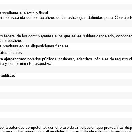
ondiente al ejercicio fiscal.
mente asociada con los objetivos de las estrategias definidas por el Consejo 
ro federal de los contribuyentes a los que se les hubiera cancelado, condonad
s respectivos.
 previstas en las disposiciones fiscales.
itos fiscales.
 ejercer como notarios públicos, titulares y adscritos, oficiales de registro c
nte y nombramiento respectiva.
 públicos.
 de la autoridad competente, con el plazo de anticipación que prevean las disp
 se pretenden lograr con la disposición o se trate de situaciones de emergen