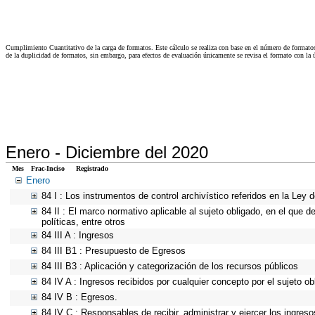
Cumplimiento Cuantitativo de la carga de formatos. Este cálculo se realiza con base en el número de formato
de la duplicidad de formatos, sin embargo, para efectos de evaluación únicamente se revisa el formato con l
Enero -
Diciembre del 2020
Mes
Frac-Inciso
Registrado
Enero
84 I : Los instrumentos de control archivístico referidos en la Ley
84 II : El marco normativo aplicable al sujeto obligado, en el que d
políticas, entre otros
84 III A : Ingresos
84 III B1 : Presupuesto de Egresos
84 III B3 : Aplicación y categorización de los recursos públicos
84 IV A : Ingresos recibidos por cualquier concepto por el sujeto ob
84 IV B : Egresos.
84 IV C : Responsables de recibir, administrar y ejercer los ingreso