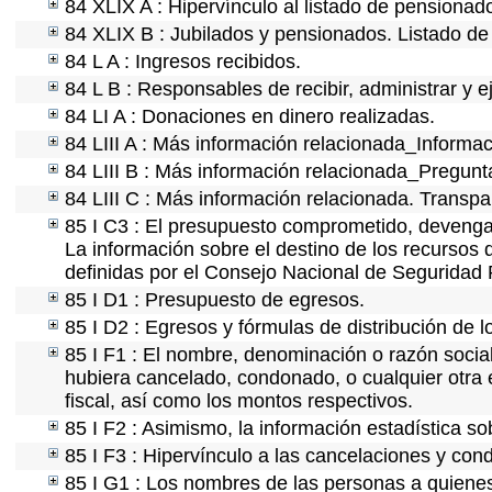
84 XLIX A : Hipervínculo al listado de pensionado
84 XLIX B : Jubilados y pensionados. Listado de
84 L A : Ingresos recibidos.
84 L B : Responsables de recibir, administrar y e
84 LI A : Donaciones en dinero realizadas.
84 LIII A : Más información relacionada_Informac
84 LIII B : Más información relacionada_Pregunt
84 LIII C : Más información relacionada. Transpa
85 I C3 : El presupuesto comprometido, devengad
La información sobre el destino de los recursos 
definidas por el Consejo Nacional de Seguridad 
85 I D1 : Presupuesto de egresos.
85 I D2 : Egresos y fórmulas de distribución de l
85 I F1 : El nombre, denominación o razón social 
hubiera cancelado, condonado, o cualquier otra e
fiscal, así como los montos respectivos.
85 I F2 : Asimismo, la información estadística so
85 I F3 : Hipervínculo a las cancelaciones y con
85 I G1 : Los nombres de las personas a quienes s