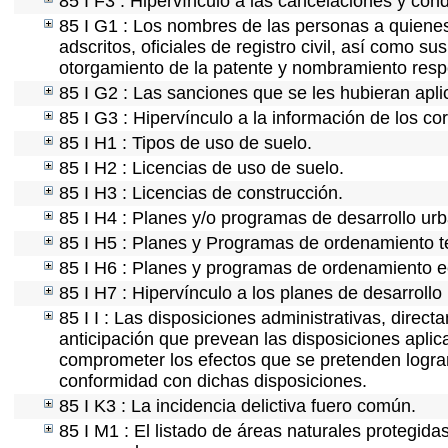
85 I F3 : Hipervínculo a las cancelaciones y con
85 I G1 : Los nombres de las personas a quienes s
adscritos, oficiales de registro civil, así como s
otorgamiento de la patente y nombramiento resp
85 I G2 : Las sanciones que se les hubieran apli
85 I G3 : Hipervínculo a la información de los co
85 I H1 : Tipos de uso de suelo.
85 I H2 : Licencias de uso de suelo.
85 I H3 : Licencias de construcción.
85 I H4 : Planes y/o programas de desarrollo ur
85 I H5 : Planes y Programas de ordenamiento ter
85 I H6 : Planes y programas de ordenamiento e
85 I H7 : Hipervínculo a los planes de desarrollo
85 I I : Las disposiciones administrativas, direc
anticipación que prevean las disposiciones aplic
comprometer los efectos que se pretenden lograr
conformidad con dichas disposiciones.
85 I K3 : La incidencia delictiva fuero común.
85 I M1 : El listado de áreas naturales protegida