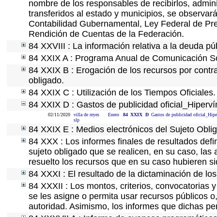
nombre de los responsables de recibirlos, adminis
transferidos al estado y municipios, se observar
Contabilidad Gubernamental, Ley Federal de Pre
Rendición de Cuentas de la Federación.
84 XXVIII : La información relativa a la deuda pú
84 XXIX A : Programa Anual de Comunicación Soc
84 XXIX B : Erogación de los recursos por contrat
obligado.
84 XXIX C : Utilización de los Tiempos Oficiales.
84 XXIX D : Gastos de publicidad oficial_Hipervín
02/11/2020
villa de reyes
Enero
84
XXIX
D
Gastos de publicidad oficial_Hipe
slp
84 XXIX E : Medios electrónicos del Sujeto Obli
84 XXX : Los informes finales de resultados defin
sujeto obligado que se realicen, en su caso, la
resuelto los recursos que en su caso hubieren s
84 XXXI : El resultado de la dictaminación de los
84 XXXII : Los montos, criterios, convocatorias y
se les asigne o permita usar recursos públicos o,
autoridad. Asimismo, los informes que dichas pe