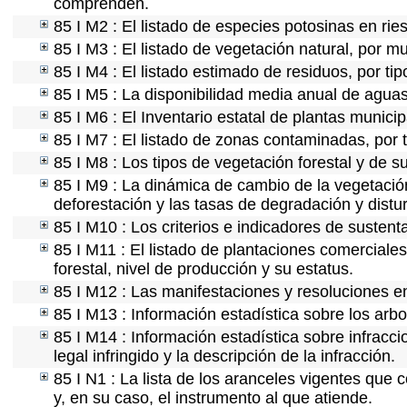
comprenden.
85 I M2 : El listado de especies potosinas en ri
85 I M3 : El listado de vegetación natural, por mu
85 I M4 : El listado estimado de residuos, por ti
85 I M5 : La disponibilidad media anual de aguas
85 I M6 : El Inventario estatal de plantas munici
85 I M7 : El listado de zonas contaminadas, por 
85 I M8 : Los tipos de vegetación forestal y de s
85 I M9 : La dinámica de cambio de la vegetación
deforestación y las tasas de degradación y distur
85 I M10 : Los criterios e indicadores de sustent
85 I M11 : El listado de plantaciones comerciales
forestal, nivel de producción y su estatus.
85 I M12 : Las manifestaciones y resoluciones e
85 I M13 : Información estadística sobre los arbo
85 I M14 : Información estadística sobre infracci
legal infringido y la descripción de la infracción.
85 I N1 : La lista de los aranceles vigentes que c
y, en su caso, el instrumento al que atiende.