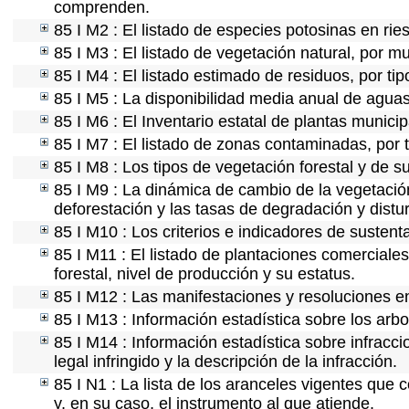
comprenden.
85 I M2 : El listado de especies potosinas en ri
85 I M3 : El listado de vegetación natural, por mu
85 I M4 : El listado estimado de residuos, por ti
85 I M5 : La disponibilidad media anual de aguas
85 I M6 : El Inventario estatal de plantas munici
85 I M7 : El listado de zonas contaminadas, por 
85 I M8 : Los tipos de vegetación forestal y de s
85 I M9 : La dinámica de cambio de la vegetación
deforestación y las tasas de degradación y distur
85 I M10 : Los criterios e indicadores de sustent
85 I M11 : El listado de plantaciones comerciales
forestal, nivel de producción y su estatus.
85 I M12 : Las manifestaciones y resoluciones e
85 I M13 : Información estadística sobre los arbo
85 I M14 : Información estadística sobre infracci
legal infringido y la descripción de la infracción.
85 I N1 : La lista de los aranceles vigentes que c
y, en su caso, el instrumento al que atiende.