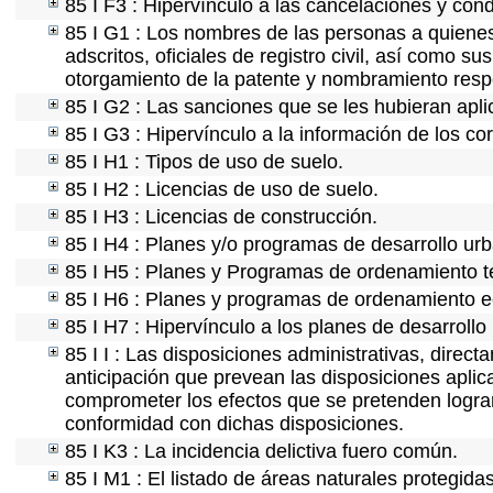
85 I F3 : Hipervínculo a las cancelaciones y con
85 I G1 : Los nombres de las personas a quienes s
adscritos, oficiales de registro civil, así como s
otorgamiento de la patente y nombramiento resp
85 I G2 : Las sanciones que se les hubieran apli
85 I G3 : Hipervínculo a la información de los co
85 I H1 : Tipos de uso de suelo.
85 I H2 : Licencias de uso de suelo.
85 I H3 : Licencias de construcción.
85 I H4 : Planes y/o programas de desarrollo ur
85 I H5 : Planes y Programas de ordenamiento ter
85 I H6 : Planes y programas de ordenamiento e
85 I H7 : Hipervínculo a los planes de desarrollo
85 I I : Las disposiciones administrativas, direc
anticipación que prevean las disposiciones aplic
comprometer los efectos que se pretenden lograr
conformidad con dichas disposiciones.
85 I K3 : La incidencia delictiva fuero común.
85 I M1 : El listado de áreas naturales protegida