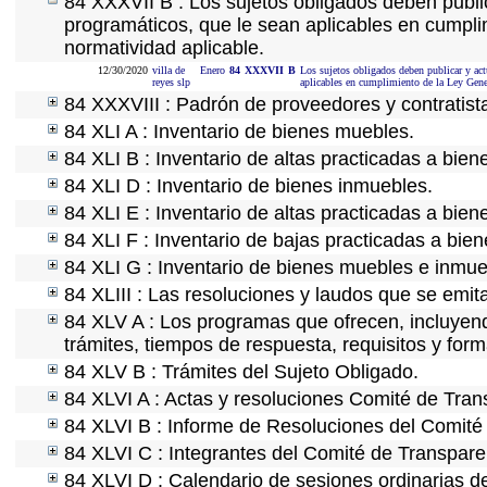
84 XXXVII B : Los sujetos obligados deben publi
programáticos, que le sean aplicables en cumpl
normatividad aplicable.
12/30/2020
villa de
Enero
84
XXXVII
B
Los sujetos obligados deben publicar y act
reyes slp
aplicables en cumplimiento de la Ley Gen
84 XXXVIII : Padrón de proveedores y contratist
84 XLI A : Inventario de bienes muebles.
84 XLI B : Inventario de altas practicadas a bie
84 XLI D : Inventario de bienes inmuebles.
84 XLI E : Inventario de altas practicadas a bie
84 XLI F : Inventario de bajas practicadas a bie
84 XLI G : Inventario de bienes muebles e inmu
84 XLIII : Las resoluciones y laudos que se emi
84 XLV A : Los programas que ofrecen, incluyendo
trámites, tiempos de respuesta, requisitos y for
84 XLV B : Trámites del Sujeto Obligado.
84 XLVI A : Actas y resoluciones Comité de Tra
84 XLVI B : Informe de Resoluciones del Comité
84 XLVI C : Integrantes del Comité de Transpare
84 XLVI D : Calendario de sesiones ordinarias d