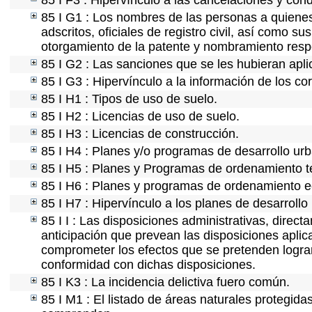
85 I F3 : Hipervínculo a las cancelaciones y con
85 I G1 : Los nombres de las personas a quienes s
adscritos, oficiales de registro civil, así como s
otorgamiento de la patente y nombramiento resp
85 I G2 : Las sanciones que se les hubieran apli
85 I G3 : Hipervínculo a la información de los co
85 I H1 : Tipos de uso de suelo.
85 I H2 : Licencias de uso de suelo.
85 I H3 : Licencias de construcción.
85 I H4 : Planes y/o programas de desarrollo ur
85 I H5 : Planes y Programas de ordenamiento ter
85 I H6 : Planes y programas de ordenamiento e
85 I H7 : Hipervínculo a los planes de desarrollo
85 I I : Las disposiciones administrativas, direc
anticipación que prevean las disposiciones aplic
comprometer los efectos que se pretenden lograr
conformidad con dichas disposiciones.
85 I K3 : La incidencia delictiva fuero común.
85 I M1 : El listado de áreas naturales protegida