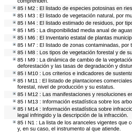
comprenden.
85 I M2 : El listado de especies potosinas en ri
85 I M3 : El listado de vegetación natural, por mu
85 I M4 : El listado estimado de residuos, por ti
85 I M5 : La disponibilidad media anual de aguas
85 I M6 : El Inventario estatal de plantas munici
85 I M7 : El listado de zonas contaminadas, por 
85 I M8 : Los tipos de vegetación forestal y de s
85 I M9 : La dinámica de cambio de la vegetación
deforestación y las tasas de degradación y distur
85 I M10 : Los criterios e indicadores de sustent
85 I M11 : El listado de plantaciones comerciales
forestal, nivel de producción y su estatus.
85 I M12 : Las manifestaciones y resoluciones e
85 I M13 : Información estadística sobre los arbo
85 I M14 : Información estadística sobre infracci
legal infringido y la descripción de la infracción.
85 I N1 : La lista de los aranceles vigentes que c
y, en su caso, el instrumento al que atiende.