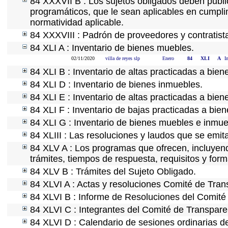
84 XXXVII B : Los sujetos obligados deben publi
programáticos, que le sean aplicables en cumpl
normatividad aplicable.
84 XXXVIII : Padrón de proveedores y contratist
84 XLI A : Inventario de bienes muebles.
02/11/2020
villa de reyes slp
Enero
84
XLI
A
I
84 XLI B : Inventario de altas practicadas a bie
84 XLI D : Inventario de bienes inmuebles.
84 XLI E : Inventario de altas practicadas a bie
84 XLI F : Inventario de bajas practicadas a bie
84 XLI G : Inventario de bienes muebles e inmu
84 XLIII : Las resoluciones y laudos que se emi
84 XLV A : Los programas que ofrecen, incluyendo
trámites, tiempos de respuesta, requisitos y for
84 XLV B : Trámites del Sujeto Obligado.
84 XLVI A : Actas y resoluciones Comité de Tra
84 XLVI B : Informe de Resoluciones del Comité
84 XLVI C : Integrantes del Comité de Transpare
84 XLVI D : Calendario de sesiones ordinarias d