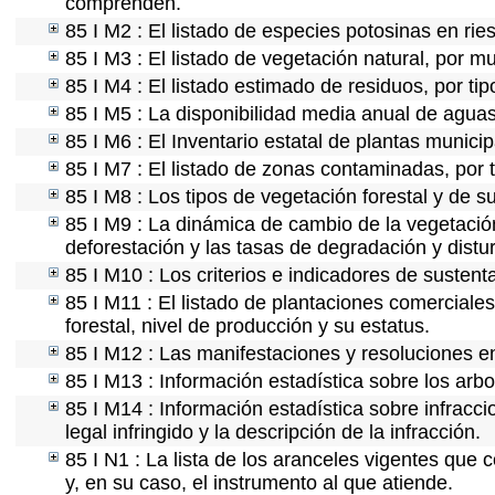
comprenden.
85 I M2 : El listado de especies potosinas en ri
85 I M3 : El listado de vegetación natural, por mu
85 I M4 : El listado estimado de residuos, por ti
85 I M5 : La disponibilidad media anual de aguas
85 I M6 : El Inventario estatal de plantas munici
85 I M7 : El listado de zonas contaminadas, por 
85 I M8 : Los tipos de vegetación forestal y de s
85 I M9 : La dinámica de cambio de la vegetación
deforestación y las tasas de degradación y distur
85 I M10 : Los criterios e indicadores de sustent
85 I M11 : El listado de plantaciones comerciales
forestal, nivel de producción y su estatus.
85 I M12 : Las manifestaciones y resoluciones e
85 I M13 : Información estadística sobre los arbo
85 I M14 : Información estadística sobre infracci
legal infringido y la descripción de la infracción.
85 I N1 : La lista de los aranceles vigentes que c
y, en su caso, el instrumento al que atiende.