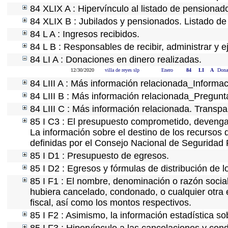
84 XLIX A : Hipervínculo al listado de pensionado
84 XLIX B : Jubilados y pensionados. Listado de
84 L A : Ingresos recibidos.
84 L B : Responsables de recibir, administrar y e
84 LI A : Donaciones en dinero realizadas.
12/30/2020
villa de reyes slp
Enero
84
LI
A
Donac
84 LIII A : Más información relacionada_Informac
84 LIII B : Más información relacionada_Pregunt
84 LIII C : Más información relacionada. Transpa
85 I C3 : El presupuesto comprometido, devengad
La información sobre el destino de los recursos 
definidas por el Consejo Nacional de Seguridad 
85 I D1 : Presupuesto de egresos.
85 I D2 : Egresos y fórmulas de distribución de l
85 I F1 : El nombre, denominación o razón social 
hubiera cancelado, condonado, o cualquier otra e
fiscal, así como los montos respectivos.
85 I F2 : Asimismo, la información estadística so