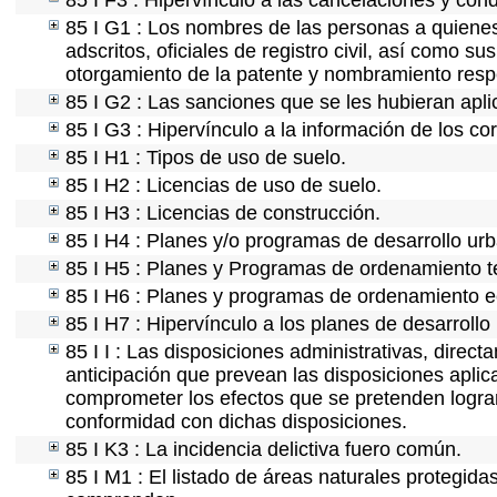
85 I F3 : Hipervínculo a las cancelaciones y con
85 I G1 : Los nombres de las personas a quienes s
adscritos, oficiales de registro civil, así como s
otorgamiento de la patente y nombramiento resp
85 I G2 : Las sanciones que se les hubieran apli
85 I G3 : Hipervínculo a la información de los co
85 I H1 : Tipos de uso de suelo.
85 I H2 : Licencias de uso de suelo.
85 I H3 : Licencias de construcción.
85 I H4 : Planes y/o programas de desarrollo ur
85 I H5 : Planes y Programas de ordenamiento ter
85 I H6 : Planes y programas de ordenamiento e
85 I H7 : Hipervínculo a los planes de desarrollo
85 I I : Las disposiciones administrativas, direc
anticipación que prevean las disposiciones aplic
comprometer los efectos que se pretenden lograr
conformidad con dichas disposiciones.
85 I K3 : La incidencia delictiva fuero común.
85 I M1 : El listado de áreas naturales protegida