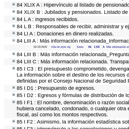
84 XLIX A : Hipervínculo al listado de pensionado
84 XLIX B : Jubilados y pensionados. Listado de
84 L A : Ingresos recibidos.
84 L B : Responsables de recibir, administrar y ej
84 LI A : Donaciones en dinero realizadas.
84 LIII A : Más información relacionada_Informaci
02/10/2020
villa de reyes slp
Enero
84
LIII
A
Más información rel
84 LIII B : Más información relacionada_Pregunt
84 LIII C : Más información relacionada. Transpa
85 I C3 : El presupuesto comprometido, devengad
La información sobre el destino de los recursos 
definidas por el Consejo Nacional de Seguridad 
85 I D1 : Presupuesto de egresos.
85 I D2 : Egresos y fórmulas de distribución de l
85 I F1 : El nombre, denominación o razón social 
hubiera cancelado, condonado, o cualquier otra e
fiscal, así como los montos respectivos.
85 I F2 : Asimismo, la información estadística so