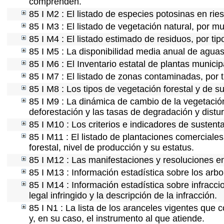
comprenden.
85 I M2 : El listado de especies potosinas en ri
85 I M3 : El listado de vegetación natural, por mu
85 I M4 : El listado estimado de residuos, por ti
85 I M5 : La disponibilidad media anual de aguas 
85 I M6 : El Inventario estatal de plantas munici
85 I M7 : El listado de zonas contaminadas, por t
85 I M8 : Los tipos de vegetación forestal y de su
85 I M9 : La dinámica de cambio de la vegetación
deforestación y las tasas de degradación y distur
85 I M10 : Los criterios e indicadores de sustent
85 I M11 : El listado de plantaciones comerciales
forestal, nivel de producción y su estatus.
85 I M12 : Las manifestaciones y resoluciones e
85 I M13 : Información estadística sobre los arbo
85 I M14 : Información estadística sobre infracci
legal infringido y la descripción de la infracción.
85 I N1 : La lista de los aranceles vigentes que c
y, en su caso, el instrumento al que atiende.