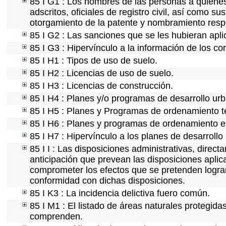
85 I G1 : Los nombres de las personas a quienes s
adscritos, oficiales de registro civil, así como s
otorgamiento de la patente y nombramiento resp
85 I G2 : Las sanciones que se les hubieran apli
85 I G3 : Hipervínculo a la información de los co
85 I H1 : Tipos de uso de suelo.
85 I H2 : Licencias de uso de suelo.
85 I H3 : Licencias de construcción.
85 I H4 : Planes y/o programas de desarrollo ur
85 I H5 : Planes y Programas de ordenamiento ter
85 I H6 : Planes y programas de ordenamiento e
85 I H7 : Hipervínculo a los planes de desarrollo
85 I I : Las disposiciones administrativas, direc
anticipación que prevean las disposiciones aplic
comprometer los efectos que se pretenden lograr
conformidad con dichas disposiciones.
85 I K3 : La incidencia delictiva fuero común.
85 I M1 : El listado de áreas naturales protegida
comprenden.