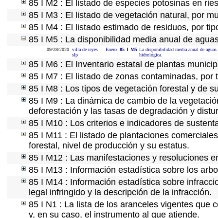
85 I M2 : El listado de especies potosinas en ri
85 I M3 : El listado de vegetación natural, por mu
85 I M4 : El listado estimado de residuos, por ti
85 I M5 : La disponibilidad media anual de aguas
09/28/2020
villa de reyes
Enero
85
I
M5
La disponibilidad media anual de aguas s
slp
hidrológica.
85 I M6 : El Inventario estatal de plantas munici
85 I M7 : El listado de zonas contaminadas, por 
85 I M8 : Los tipos de vegetación forestal y de s
85 I M9 : La dinámica de cambio de la vegetación
deforestación y las tasas de degradación y distur
85 I M10 : Los criterios e indicadores de sustent
85 I M11 : El listado de plantaciones comerciales
forestal, nivel de producción y su estatus.
85 I M12 : Las manifestaciones y resoluciones e
85 I M13 : Información estadística sobre los arbo
85 I M14 : Información estadística sobre infracci
legal infringido y la descripción de la infracción.
85 I N1 : La lista de los aranceles vigentes que c
y, en su caso, el instrumento al que atiende.