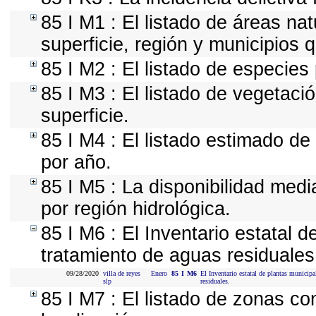
85 I M1 : El listado de áreas na
superficie, región y municipios
85 I M2 : El listado de especies
85 I M3 : El listado de vegetaci
superficie.
85 I M4 : El listado estimado de
por año.
85 I M5 : La disponibilidad med
por región hidrológica.
85 I M6 : El Inventario estatal d
tratamiento de aguas residuales
09/28/2020
villa de reyes
Enero
85
I
M6
El Inventario estatal de plantas municipa
slp
residuales.
85 I M7 : El listado de zonas c