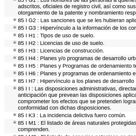
85 I G1 : Los nombres de las personas a quienes s
adscritos, oficiales de registro civil, así como s
otorgamiento de la patente y nombramiento resp
85 I G2 : Las sanciones que se les hubieran apli
85 I G3 : Hipervínculo a la información de los co
85 I H1 : Tipos de uso de suelo.
85 I H2 : Licencias de uso de suelo.
85 I H3 : Licencias de construcción.
85 I H4 : Planes y/o programas de desarrollo ur
85 I H5 : Planes y Programas de ordenamiento ter
85 I H6 : Planes y programas de ordenamiento e
85 I H7 : Hipervínculo a los planes de desarrollo
85 I I : Las disposiciones administrativas, direc
anticipación que prevean las disposiciones aplic
comprometer los efectos que se pretenden lograr
conformidad con dichas disposiciones.
85 I K3 : La incidencia delictiva fuero común.
85 I M1 : El listado de áreas naturales protegida
comprenden.