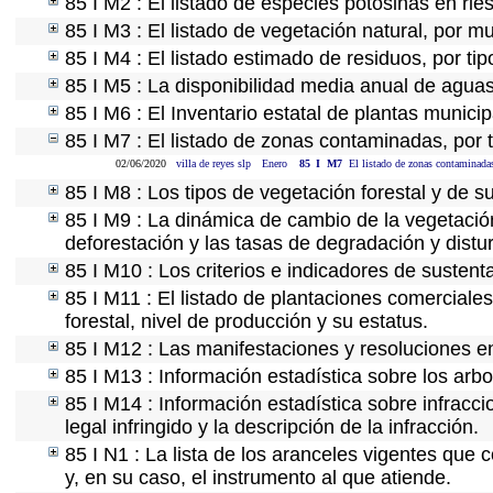
85 I M2 : El listado de especies potosinas en ri
85 I M3 : El listado de vegetación natural, por mu
85 I M4 : El listado estimado de residuos, por ti
85 I M5 : La disponibilidad media anual de aguas
85 I M6 : El Inventario estatal de plantas munici
85 I M7 : El listado de zonas contaminadas, por 
02/06/2020
villa de reyes slp
Enero
85
I
M7
El listado de zonas contaminadas
85 I M8 : Los tipos de vegetación forestal y de s
85 I M9 : La dinámica de cambio de la vegetación
deforestación y las tasas de degradación y distur
85 I M10 : Los criterios e indicadores de sustent
85 I M11 : El listado de plantaciones comerciales
forestal, nivel de producción y su estatus.
85 I M12 : Las manifestaciones y resoluciones e
85 I M13 : Información estadística sobre los arbo
85 I M14 : Información estadística sobre infracci
legal infringido y la descripción de la infracción.
85 I N1 : La lista de los aranceles vigentes que c
y, en su caso, el instrumento al que atiende.