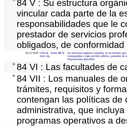
84 V : Su estructura orgán
vincular cada parte de la es
responsabilidades que le c
prestador de servicios pro
obligados, de conformidad 
02/11/2020
villa de
Enero
84
V
-
Su estructura orgánica completa, en un formato que p
reyes slp
corresponden a cada servidor público, prestador de 
disposiciones aplicables.
84 VI : Las facultades de c
84 VII : Los manuales de o
trámites, requisitos y for
contengan las políticas de
administrativa, que incluya
programas operativos a des