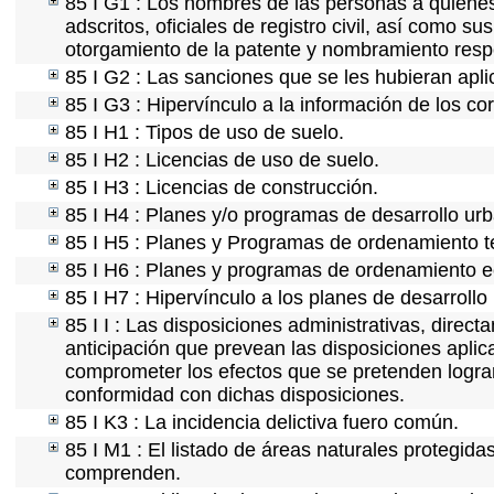
85 I G1 : Los nombres de las personas a quienes s
adscritos, oficiales de registro civil, así como s
otorgamiento de la patente y nombramiento resp
85 I G2 : Las sanciones que se les hubieran apli
85 I G3 : Hipervínculo a la información de los co
85 I H1 : Tipos de uso de suelo.
85 I H2 : Licencias de uso de suelo.
85 I H3 : Licencias de construcción.
85 I H4 : Planes y/o programas de desarrollo ur
85 I H5 : Planes y Programas de ordenamiento ter
85 I H6 : Planes y programas de ordenamiento e
85 I H7 : Hipervínculo a los planes de desarrollo
85 I I : Las disposiciones administrativas, direc
anticipación que prevean las disposiciones aplic
comprometer los efectos que se pretenden lograr
conformidad con dichas disposiciones.
85 I K3 : La incidencia delictiva fuero común.
85 I M1 : El listado de áreas naturales protegida
comprenden.