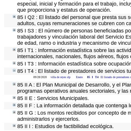
especial, inicial y formación para el trabajo, incl
que proporciona y estatus de operación.
85 I Q2 : El listado del personal que presta sus 
adultos, cuyas remuneraciones se cubren con car
85 I S3 : El número de personas beneficiadas po
trabajadores y vinculación laboral del Servicio E
de edad, ramo o industria y mecanismo de vincu
85 I T1 : Información estadística sobre las acti
internacionales, nacionales, flujos aéreos, flujos 
85 I T3 : Información estadística sobre ocupación
85 I T4 : El listado de prestadores de servicios 
09/28/2020
villa de reyes slp
Enero
85
I
T4
El listado de prestadores 
85 II A : El Plan Municipal de Desarrollo, y el P
programas operativos anuales sectoriales, y las
85 II E : Servicios Municipales.
85 II F : La información detallada que contenga l
85 II G : Los montos recibidos por concepto de m
administrarlos y ejercerlos.
85 II I : Estudios de factibilidad ecológica.