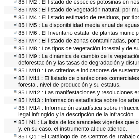
85 I M2 : El listado de especies potosinas en ri
85 I M3 : El listado de vegetación natural, por mu
85 I M4 : El listado estimado de residuos, por ti
85 I M5 : La disponibilidad media anual de aguas
85 I M6 : El Inventario estatal de plantas munici
85 I M7 : El listado de zonas contaminadas, por 
85 I M8 : Los tipos de vegetación forestal y de s
85 I M9 : La dinámica de cambio de la vegetación
deforestación y las tasas de degradación y distur
85 I M10 : Los criterios e indicadores de sustent
85 I M11 : El listado de plantaciones comerciales
forestal, nivel de producción y su estatus.
85 I M12 : Las manifestaciones y resoluciones e
85 I M13 : Información estadística sobre los arbo
85 I M14 : Información estadística sobre infracci
legal infringido y la descripción de la infracción.
85 I N1 : La lista de los aranceles vigentes que c
y, en su caso, el instrumento al que atiende.
85 I Q1 : El Catálogo de los Centros de Trabajo 