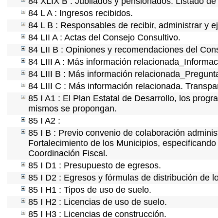
84 XLIX B : Jubilados y pensionados. Listado de
84 L A : Ingresos recibidos.
84 L B : Responsables de recibir, administrar y ej
84 LII A : Actas del Consejo Consultivo.
84 LII B : Opiniones y recomendaciones del Cons
84 LIII A : Más información relacionada_Informaci
84 LIII B : Más información relacionada_Pregunt
84 LIII C : Más información relacionada. Transpa
85 I A1 : El Plan Estatal de Desarrollo, los prog
mismos se propongan.
85 I A2 :
85 I B : Previo convenio de colaboración administ
Fortalecimiento de los Municipios, especificand
Coordinación Fiscal.
85 I D1 : Presupuesto de egresos.
85 I D2 : Egresos y fórmulas de distribución de l
85 I H1 : Tipos de uso de suelo.
85 I H2 : Licencias de uso de suelo.
85 I H3 : Licencias de construcción.