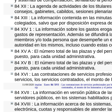
y sistemas de compensación, señalando la perio
84 XII : La agenda de actividades de los titulare
consejos, gabinetes, cabildos, sesiones plenaria
84 XIII : La información contenida en las minuta
colegiados, salvo que por disposición expresa de
84 XIV 1 : La información sobre los gastos eroga
gastos de representación. Además se difundirá la
miembros y/o toda persona que desempeñe un emp
autoridad en los mismos, incluso cuando estas c
84 XV A : El número total de las plazas y del per
puesto, para cada unidad administrativa.
84 XV B : El número total de las plazas y del per
puesto, para cada unidad administrativa.
84 XVI : Las contrataciones de servicios profes
servicios, los servicios contratados, el monto de 
11/09/2020
implan
Enero
84
XVI
-
Las contrataciones de servicios profesionales por 
slp
contratados, el monto de los honorarios y el perio
84 XVII : La información en versión pública de las
servidores públicos, en los sistemas habilitados 
84 XVIII : La información acerca de los sistemas,
electrónica, cuotas y responsables de atender la