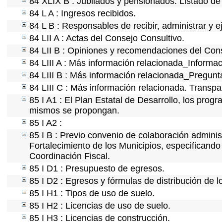
84 XLIX B : Jubilados y pensionados. Listado de
84 L A : Ingresos recibidos.
84 L B : Responsables de recibir, administrar y e
84 LII A : Actas del Consejo Consultivo.
84 LII B : Opiniones y recomendaciones del Cons
84 LIII A : Más información relacionada_Informac
84 LIII B : Más información relacionada_Pregunt
84 LIII C : Más información relacionada. Transpa
85 I A1 : El Plan Estatal de Desarrollo, los prog
mismos se propongan.
85 I A2 :
85 I B : Previo convenio de colaboración administ
Fortalecimiento de los Municipios, especificand
Coordinación Fiscal.
85 I D1 : Presupuesto de egresos.
85 I D2 : Egresos y fórmulas de distribución de l
85 I H1 : Tipos de uso de suelo.
85 I H2 : Licencias de uso de suelo.
85 I H3 : Licencias de construcción.