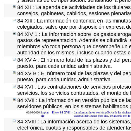
y sistemas de compensación, señalando la perio
84 XII : La agenda de actividades de los titular
consejos, gabinetes, cabildos, sesiones plenaria
84 XIII : La información contenida en las minuta
colegiados, salvo que por disposición expresa d
84 XIV 1 : La información sobre los gastos eroga
gastos de representación. Además se difundirá la
miembros y/o toda persona que desempeñe un emp
autoridad en los mismos, incluso cuando estas c
84 XV A : El número total de las plazas y del per
puesto, para cada unidad administrativa.
84 XV B : El número total de las plazas y del per
puesto, para cada unidad administrativa.
84 XVI : Las contrataciones de servicios profes
servicios, los servicios contratados, el monto de 
84 XVII : La información en versión pública de las
servidores públicos, en los sistemas habilitados 
02/09/2020
implan
Enero
84
XVII
-
La información en versión pública de las declarac
slp
sistemas habilitados para ello, de acuerdo con lo
84 XVIII : La información acerca de los sistemas,
electrónica, cuotas y responsables de atender la