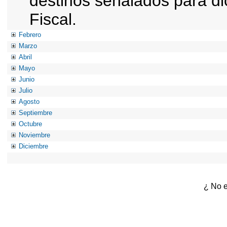
destinos señalados para d
Fiscal.
Febrero
Marzo
Abril
Mayo
Junio
Julio
Agosto
Septiembre
Octubre
Noviembre
Diciembre
¿ No e