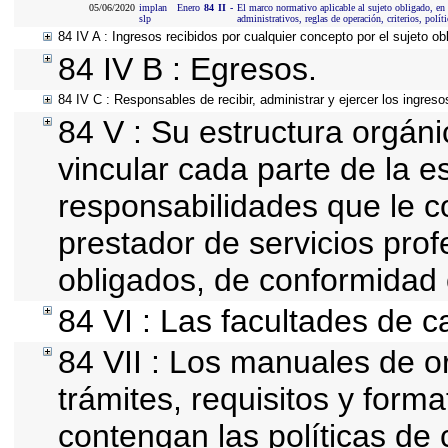
05/06/2020
implan
Enero
84
II
-
El marco normativo aplicable al sujeto obligado, en 
slp
administrativos, reglas de operación, criterios, políti
84 IV A : Ingresos recibidos por cualquier concepto por el sujeto ob
84 IV B : Egresos.
84 IV C : Responsables de recibir, administrar y ejercer los ingreso
84 V : Su estructura orgán
vincular cada parte de la es
responsabilidades que le c
prestador de servicios pro
obligados, de conformidad 
84 VI : Las facultades de c
84 VII : Los manuales de or
trámites, requisitos y for
contengan las políticas de