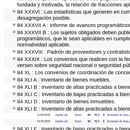
fundada y motivada, la relación de fracciones ap
84 XXXVI : Las estadísticas que generen en cum
desagregación posible.
84 XXXVII A : Informe de avances programáticos 
84 XXXVII B : Los sujetos obligados deben publi
programáticos, que le sean aplicables en cumpl
normatividad aplicable.
84 XXXVIII : Padrón de proveedores y contratist
84 XXXIX : Los convenios que realicen con la fe
versen sobre seguridad nacional o seguridad púb
84 XL : Los convenios de coordinación de concert
84 XLI A : Inventario de bienes muebles.
84 XLI B : Inventario de altas practicadas a bie
84 XLI C : Inventario de bajas practicadas a bie
84 XLI D : Inventario de bienes inmuebles.
84 XLI E : Inventario de altas practicadas a bie
11/04/2020
implan slp
Enero
84
XLI
E
Inventario de altas 
10/10/2020
implan slp
Enero
84
XLI
E
Inventario de altas 
84 XLI F : Inventario de bajas practicadas a bie