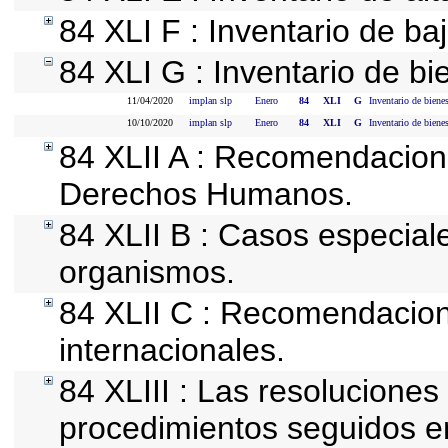
84 XLI F : Inventario de ba
84 XLI G : Inventario de 
11/04/2020
implan slp
Enero
84
XLI
G
Inventario de bien
10/10/2020
implan slp
Enero
84
XLI
G
Inventario de bien
84 XLII A : Recomendacion
Derechos Humanos.
84 XLII B : Casos especial
organismos.
84 XLII C : Recomendacio
internacionales.
84 XLIII : Las resolucione
procedimientos seguidos en