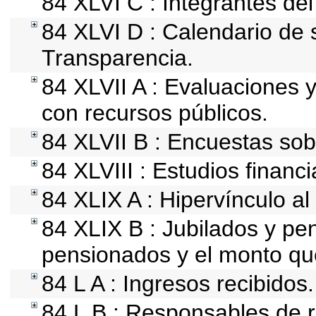
84 XLVI C : Integrantes de
84 XLVI D : Calendario de 
Transparencia.
84 XLVII A : Evaluaciones 
con recursos públicos.
84 XLVII B : Encuestas so
84 XLVIII : Estudios financ
84 XLIX A : Hipervínculo al
84 XLIX B : Jubilados y pe
pensionados y el monto qu
84 L A : Ingresos recibidos.
84 L B : Responsables de re