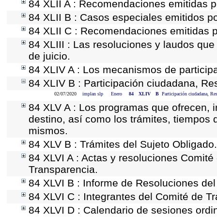
84 XLII A : Recomendaciones emitidas 
84 XLII B : Casos especiales emitidos p
84 XLII C : Recomendaciones emitidas p
84 XLIII : Las resoluciones y laudos qu
de juicio.
84 XLIV A : Los mecanismos de particip
84 XLIV B : Participación ciudadana, Re
02/07/2020
implan slp
Enero
84
XLIV
B
Participación ciudadana, Re
84 XLV A : Los programas que ofrecen, i
destino, así como los trámites, tiempos 
mismos.
84 XLV B : Trámites del Sujeto Obligado.
84 XLVI A : Actas y resoluciones Comit
Transparencia.
84 XLVI B : Informe de Resoluciones de
84 XLVI C : Integrantes del Comité de T
84 XLVI D : Calendario de sesiones ordi