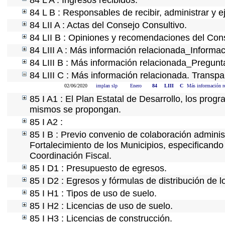
84 L A : Ingresos recibidos.
84 L B : Responsables de recibir, administrar y e
84 LII A : Actas del Consejo Consultivo.
84 LII B : Opiniones y recomendaciones del Cons
84 LIII A : Más información relacionada_Informac
84 LIII B : Más información relacionada_Pregunt
84 LIII C : Más información relacionada. Transpa
02/06/2020
implan slp
Enero
84
LIII
C
Más información re
85 I A1 : El Plan Estatal de Desarrollo, los prog
mismos se propongan.
85 I A2 :
85 I B : Previo convenio de colaboración administ
Fortalecimiento de los Municipios, especificand
Coordinación Fiscal.
85 I D1 : Presupuesto de egresos.
85 I D2 : Egresos y fórmulas de distribución de l
85 I H1 : Tipos de uso de suelo.
85 I H2 : Licencias de uso de suelo.
85 I H3 : Licencias de construcción.