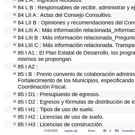
84 L A : Ingresos recibidos.
84 L B : Responsables de recibir, administrar y e
84 LII A : Actas del Consejo Consultivo.
84 LII B : Opiniones y recomendaciones del Cons
84 LIII A : Más información relacionada_Informac
84 LIII B : Más información relacionada_Pregunt
84 LIII C : Más información relacionada. Transpa
85 I A1 : El Plan Estatal de Desarrollo, los prog
mismos se propongan.
85 I A2 :
85 I B : Previo convenio de colaboración administ
Fortalecimiento de los Municipios, especificand
Coordinación Fiscal.
85 I D1 : Presupuesto de egresos.
85 I D2 : Egresos y fórmulas de distribución de l
85 I H1 : Tipos de uso de suelo.
85 I H2 : Licencias de uso de suelo.
85 I H3 : Licencias de construcción.
11/03/2020
implan slp
Enero
85
I
H3
Licencias 