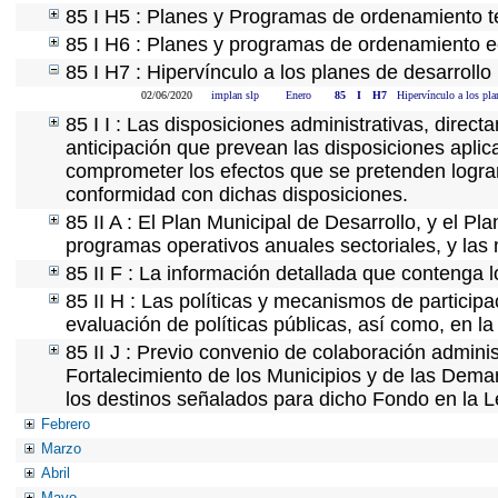
85 I H5 : Planes y Programas de ordenamiento ter
85 I H6 : Planes y programas de ordenamiento e
85 I H7 : Hipervínculo a los planes de desarrollo
02/06/2020
implan slp
Enero
85
I
H7
Hipervínculo a los pla
85 I I : Las disposiciones administrativas, direc
anticipación que prevean las disposiciones aplic
comprometer los efectos que se pretenden lograr
conformidad con dichas disposiciones.
85 II A : El Plan Municipal de Desarrollo, y el P
programas operativos anuales sectoriales, y las
85 II F : La información detallada que contenga l
85 II H : Las políticas y mecanismos de partici
evaluación de políticas públicas, así como, en 
85 II J : Previo convenio de colaboración adminis
Fortalecimiento de los Municipios y de las Demar
los destinos señalados para dicho Fondo en la L
Febrero
Marzo
Abril
Mayo