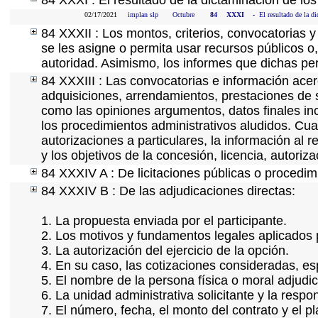
84 XXXI : El resultado de la dictaminación de los
02/17/2021
implan slp
Octubre
84
XXXI
-
El resultado de la di
84 XXXII : Los montos, criterios, convocatorias y
se les asigne o permita usar recursos públicos o,
autoridad. Asimismo, los informes que dichas pe
84 XXXIII : Las convocatorias e información acerc
adquisiciones, arrendamientos, prestaciones de s
como las opiniones argumentos, datos finales in
los procedimientos administrativos aludidos. Cua
autorizaciones a particulares, la información al 
y los objetivos de la concesión, licencia, autoriz
84 XXXIV A : De licitaciones públicas o procedimi
84 XXXIV B : De las adjudicaciones directas:
1. La propuesta enviada por el participante.
2. Los motivos y fundamentos legales aplicados p
3. La autorización del ejercicio de la opción.
4. En su caso, las cotizaciones consideradas, e
5. El nombre de la persona física o moral adjudi
6. La unidad administrativa solicitante y la resp
7. El número, fecha, el monto del contrato y el p