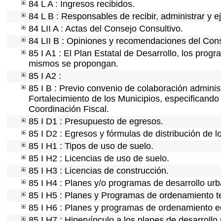
84 L A : Ingresos recibidos.
84 L B : Responsables de recibir, administrar y ej
84 LII A : Actas del Consejo Consultivo.
84 LII B : Opiniones y recomendaciones del Cons
85 I A1 : El Plan Estatal de Desarrollo, los prog
mismos se propongan.
85 I A2 :
85 I B : Previo convenio de colaboración administ
Fortalecimiento de los Municipios, especificand
Coordinación Fiscal.
85 I D1 : Presupuesto de egresos.
85 I D2 : Egresos y fórmulas de distribución de l
85 I H1 : Tipos de uso de suelo.
85 I H2 : Licencias de uso de suelo.
85 I H3 : Licencias de construcción.
85 I H4 : Planes y/o programas de desarrollo ur
85 I H5 : Planes y Programas de ordenamiento ter
85 I H6 : Planes y programas de ordenamiento e
85 I H7 : Hipervínculo a los planes de desarrollo