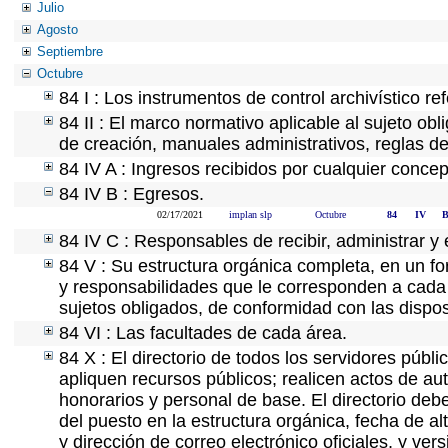
Julio
Agosto
Septiembre
Octubre
84 I : Los instrumentos de control archivístico r
84 II : El marco normativo aplicable al sujeto ob
de creación, manuales administrativos, reglas de o
84 IV A : Ingresos recibidos por cualquier concep
84 IV B : Egresos.
02/17/2021
implan slp
Octubre
84
IV
84 IV C : Responsables de recibir, administrar y 
84 V : Su estructura orgánica completa, en un fo
y responsabilidades que le corresponden a cada 
sujetos obligados, de conformidad con las dispos
84 VI : Las facultades de cada área.
84 X : El directorio de todos los servidores púb
apliquen recursos públicos; realicen actos de au
honorarios y personal de base. El directorio deb
del puesto en la estructura orgánica, fecha de al
y dirección de correo electrónico oficiales, y ve