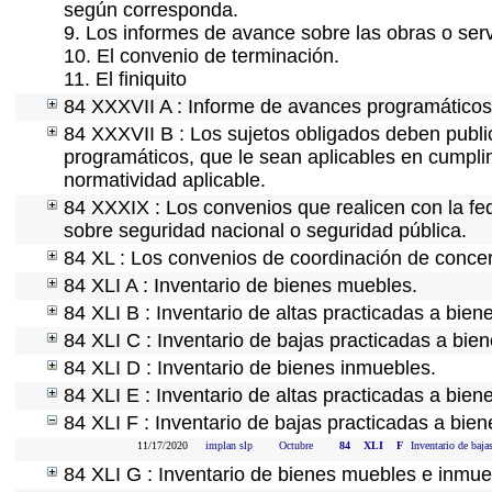
según corresponda.
9. Los informes de avance sobre las obras o serv
10. El convenio de terminación.
11. El finiquito
84 XXXVII A : Informe de avances programáticos 
84 XXXVII B : Los sujetos obligados deben public
programáticos, que le sean aplicables en cumpl
normatividad aplicable.
84 XXXIX : Los convenios que realicen con la fe
sobre seguridad nacional o seguridad pública.
84 XL : Los convenios de coordinación de concert
84 XLI A : Inventario de bienes muebles.
84 XLI B : Inventario de altas practicadas a bie
84 XLI C : Inventario de bajas practicadas a bie
84 XLI D : Inventario de bienes inmuebles.
84 XLI E : Inventario de altas practicadas a bien
84 XLI F : Inventario de bajas practicadas a bie
11/17/2020
implan slp
Octubre
84
XLI
F
Inventario de baja
84 XLI G : Inventario de bienes muebles e inmu