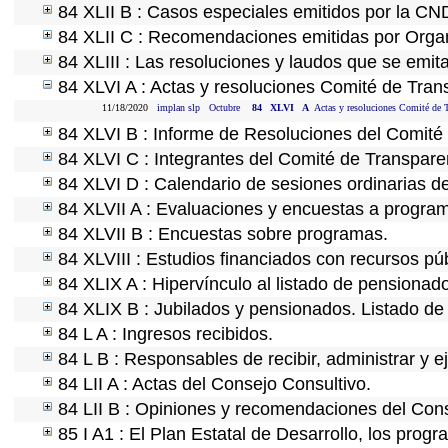
84 XLII B : Casos especiales emitidos por la CN
84 XLII C : Recomendaciones emitidas por Organ
84 XLIII : Las resoluciones y laudos que se emit
84 XLVI A : Actas y resoluciones Comité de Tra
11/18/2020
implan slp
Octubre
84
XLVI
A
Actas y resoluciones Comité de T
84 XLVI B : Informe de Resoluciones del Comité
84 XLVI C : Integrantes del Comité de Transpare
84 XLVI D : Calendario de sesiones ordinarias d
84 XLVII A : Evaluaciones y encuestas a program
84 XLVII B : Encuestas sobre programas.
84 XLVIII : Estudios financiados con recursos púb
84 XLIX A : Hipervínculo al listado de pensionado
84 XLIX B : Jubilados y pensionados. Listado de
84 L A : Ingresos recibidos.
84 L B : Responsables de recibir, administrar y ej
84 LII A : Actas del Consejo Consultivo.
84 LII B : Opiniones y recomendaciones del Cons
85 I A1 : El Plan Estatal de Desarrollo, los prog