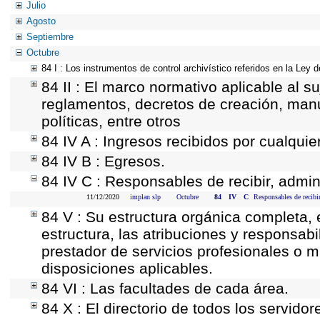
Julio
Agosto
Septiembre
Octubre
84 I : Los instrumentos de control archivístico referidos en la Ley
84 II : El marco normativo aplicable al s
reglamentos, decretos de creación, manua
políticas, entre otros
84 IV A : Ingresos recibidos por cualquie
84 IV B : Egresos.
84 IV C : Responsables de recibir, admini
11/12/2020
implan slp
Octubre
84
IV
C
Responsables de recibir
84 V : Su estructura orgánica completa, 
estructura, las atribuciones y responsab
prestador de servicios profesionales o 
disposiciones aplicables.
84 VI : Las facultades de cada área.
84 X : El directorio de todos los servid