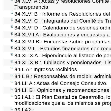
84 XLVI A : Actas y resoluciones Comit
Transparencia.
84 XLVI B : Informe de Resoluciones del
84 XLVI C : Integrantes del Comité de T
84 XLVI D : Calendario de sesiones ordi
84 XLVII A : Evaluaciones y encuestas a
84 XLVII B : Encuestas sobre programas
84 XLVIII : Estudios financiados con rec
84 XLIX A : Hipervínculo al listado de pe
84 XLIX B : Jubilados y pensionados. Li
84 L A : Ingresos recibidos.
84 L B : Responsables de recibir, adminis
84 LII A : Actas del Consejo Consultivo.
84 LII B : Opiniones y recomendaciones 
85 I A1 : El Plan Estatal de Desarrollo, 
modificaciones que a los mismos se pr
85 I A2 :