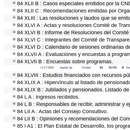
84 XLII B : Casos especiales emitidos por la C
84 XLII C : Recomendaciones emitidas por Organ
84 XLIII : Las resoluciones y laudos que se emi
84 XLVI A : Actas y resoluciones Comité de Tra
84 XLVI B : Informe de Resoluciones del Comité
84 XLVI C : Integrantes del Comité de Transpare
84 XLVI D : Calendario de sesiones ordinarias d
84 XLVII A : Evaluaciones y encuestas a program
84 XLVII B : Encuestas sobre programas.
11/17/2020
implan slp
Octubre
84
XLVII
B
Enc
84 XLVIII : Estudios financiados con recursos pú
84 XLIX A : Hipervínculo al listado de pensionado
84 XLIX B : Jubilados y pensionados. Listado de
84 L A : Ingresos recibidos.
84 L B : Responsables de recibir, administrar y e
84 LII A : Actas del Consejo Consultivo.
84 LII B : Opiniones y recomendaciones del Cons
85 I A1 : El Plan Estatal de Desarrollo, los prog