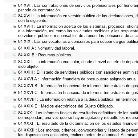
84 XVI : Las contrataciones de servicios profesionales por honorar
periodo de contratación.
84 XVII : La información en versión pública de las declaraciones, de
con lo siguiente.
84 XVIII : La información acerca de los sistemas, procesos, oficin
a la información, así como las solicitudes recibidas y las respuesta
servidores públicos responsables de atender las peticiones de acc
84 XIX : Las convocatorias a concursos para ocupar cargos públic
84 XXI A : Normatividad laboral.
84 XXI B : Recursos públicos.
84 XXII : La información curricular, desde el nivel de jefe de depa
sido objeto.
84 XXIII : El listado de servidores públicos con sanciones administ
84 XXVI A : Información financiera de presupuesto asignado anual.
84 XXVI B : Información financiera de informes trimestrales de gas
84 XXVI C : Información financiera de informes trimestrales de gas
84 XXVIII : La información relativa a la deuda pública, en términos 
84 XXIX E : Medios electrónicos del Sujeto Obligado.
84 XXX : Los informes finales de resultados definitivos de las audi
correspondan; una vez que se hayan agotado y resuelto los recurs
84 XXXI : El resultado de la dictaminación de los estados financier
84 XXXII : Los montos, criterios, convocatorias y listado de person
las disposiciones aplicables, realicen actos de autoridad. Asimism