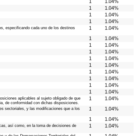
1
1.04%
1
1.04%
1
1.04%
1
1.04%
ios, especificando cada uno de los destinos
1
1.04%
1
1.04%
1
1.04%
1
1.04%
1
1.04%
1
1.04%
1
1.04%
1
1.04%
1
1.04%
1
1.04%
osiciones aplicables al sujeto obligado de que
1
1.04%
cia, de conformidad con dichas disposiciones.
es sectoriales, y las modificaciones que a los
1
1.04%
1
1.04%
icas, así como, en la toma de decisiones de
1
1.04%
ios y de las Demarcaciones Territoriales del