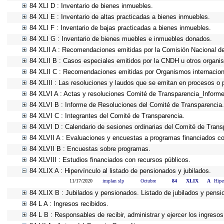
84 XLI D : Inventario de bienes inmuebles.
84 XLI E : Inventario de altas practicadas a bienes inmuebles.
84 XLI F : Inventario de bajas practicadas a bienes inmuebles.
84 XLI G : Inventario de bienes muebles e inmuebles donados.
84 XLII A : Recomendaciones emitidas por la Comisión Nacional 
84 XLII B : Casos especiales emitidos por la CNDH u otros organi
84 XLII C : Recomendaciones emitidas por Organismos internacion
84 XLIII : Las resoluciones y laudos que se emitan en procesos o 
84 XLVI A : Actas y resoluciones Comité de Transparencia_Informe
84 XLVI B : Informe de Resoluciones del Comité de Transparencia.
84 XLVI C : Integrantes del Comité de Transparencia.
84 XLVI D : Calendario de sesiones ordinarias del Comité de Trans
84 XLVII A : Evaluaciones y encuestas a programas financiados co
84 XLVII B : Encuestas sobre programas.
84 XLVIII : Estudios financiados con recursos públicos.
84 XLIX A : Hipervínculo al listado de pensionados y jubilados.
11/17/2020
implan slp
Octubre
84
XLIX
A
Hipe
84 XLIX B : Jubilados y pensionados. Listado de jubilados y pensi
84 L A : Ingresos recibidos.
84 L B : Responsables de recibir, administrar y ejercer los ingresos