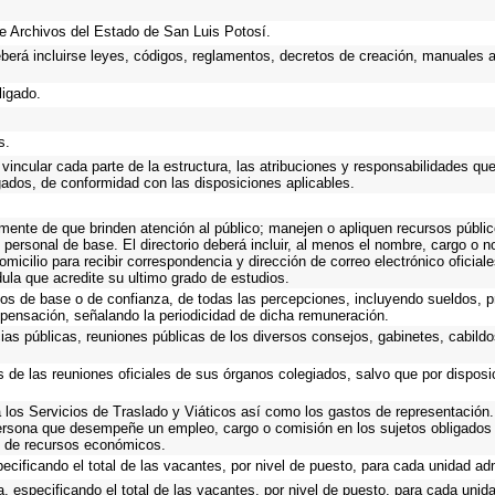
 de Archivos del Estado de San Luis Potosí.
eberá incluirse leyes, códigos, reglamentos, decretos de creación, manuales ad
ligado.
s.
vincular cada parte de la estructura, las atribuciones y responsabilidades qu
gados, de conformidad con las disposiciones aplicables.
emente de que brinden atención al público; manejen o apliquen recursos públic
 personal de base. El directorio deberá incluir, al menos el nombre, cargo o 
omicilio para recibir correspondencia y dirección de correo electrónico oficial
dula que acredite su ultimo grado de estudios.
cos de base o de confianza, de todas las percepciones, incluyendo sueldos, pr
pensación, señalando la periodicidad de dicha remuneración.
cias públicas, reuniones públicas de los diversos consejos, gabinetes, cabildo
s de las reuniones oficiales de sus órganos colegiados, salvo que por dispos
los Servicios de Traslado y Viáticos así como los gastos de representación. 
ersona que desempeñe un empleo, cargo o comisión en los sujetos obligados 
io de recursos económicos.
ecificando el total de las vacantes, por nivel de puesto, para cada unidad adm
, especificando el total de las vacantes, por nivel de puesto, para cada unida