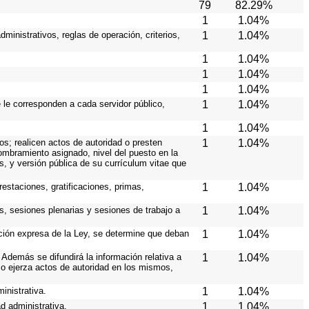
79
82.29%
1
1.04%
ministrativos, reglas de operación, criterios,
1
1.04%
1
1.04%
1
1.04%
1
1.04%
e le corresponden a cada servidor público,
1
1.04%
1
1.04%
os; realicen actos de autoridad o presten
1
1.04%
nombramiento asignado, nivel del puesto en la
es, y versión pública de su currículum vitae que
estaciones, gratificaciones, primas,
1
1.04%
s, sesiones plenarias y sesiones de trabajo a
1
1.04%
ición expresa de la Ley, se determine que deban
1
1.04%
Además se difundirá la información relativa a
1
1.04%
o ejerza actos de autoridad en los mismos,
inistrativa.
1
1.04%
d administrativa.
1
1.04%