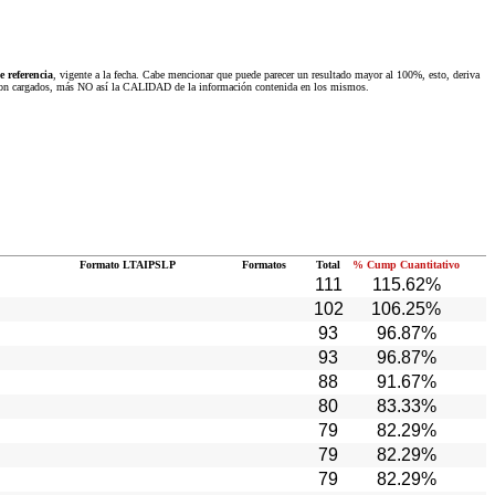
 referencia
, vigente a la fecha. Cabe mencionar que puede parecer un resultado mayor al 100%, esto, deriva
 fueron cargados, más NO así la CALIDAD de la información contenida en los mismos.
Formato LTAIPSLP
Formatos
Total
% Cump Cuantitativo
111
115.62%
102
106.25%
93
96.87%
93
96.87%
88
91.67%
80
83.33%
79
82.29%
79
82.29%
79
82.29%