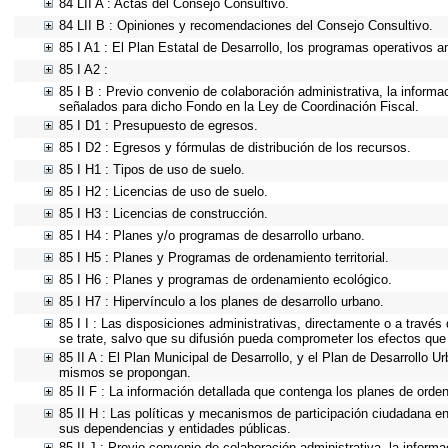
84 LII A : Actas del Consejo Consultivo.
84 LII B : Opiniones y recomendaciones del Consejo Consultivo.
85 I A1 : El Plan Estatal de Desarrollo, los programas operativos 
85 I A2 :
85 I B : Previo convenio de colaboración administrativa, la informa
señalados para dicho Fondo en la Ley de Coordinación Fiscal.
85 I D1 : Presupuesto de egresos.
85 I D2 : Egresos y fórmulas de distribución de los recursos.
85 I H1 : Tipos de uso de suelo.
85 I H2 : Licencias de uso de suelo.
85 I H3 : Licencias de construcción.
85 I H4 : Planes y/o programas de desarrollo urbano.
85 I H5 : Planes y Programas de ordenamiento territorial.
85 I H6 : Planes y programas de ordenamiento ecológico.
85 I H7 : Hipervínculo a los planes de desarrollo urbano.
85 I I : Las disposiciones administrativas, directamente o a través
se trate, salvo que su difusión pueda comprometer los efectos que
85 II A : El Plan Municipal de Desarrollo, y el Plan de Desarrollo 
mismos se propongan.
85 II F : La información detallada que contenga los planes de ordena
85 II H : Las políticas y mecanismos de participación ciudadana e
sus dependencias y entidades públicas.
85 II J : Previo convenio de colaboración administrativa, la inform