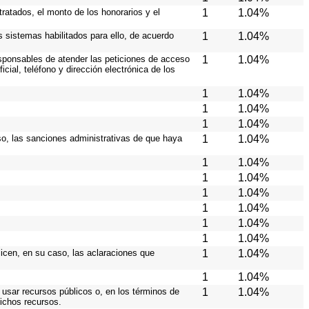
ratados, el monto de los honorarios y el
1
1.04%
os sistemas habilitados para ello, de acuerdo
1
1.04%
responsables de atender las peticiones de acceso
1
1.04%
cial, teléfono y dirección electrónica de los
1
1.04%
1
1.04%
1
1.04%
caso, las sanciones administrativas de que haya
1
1.04%
1
1.04%
1
1.04%
1
1.04%
1
1.04%
1
1.04%
1
1.04%
licen, en su caso, las aclaraciones que
1
1.04%
1
1.04%
 usar recursos públicos o, en los términos de
1
1.04%
dichos recursos.