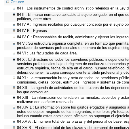
Octubre
84 I : Los instrumentos de control archivístico referidos en la Ley
84 II : El marco normativo aplicable al sujeto obligado, en el que d
políticas, entre otros
84 IV A : Ingresos recibidos por cualquier concepto por el sujeto ob
84 IV B : Egresos.
84 IV C : Responsables de recibir, administrar y ejercer los ingreso
84 V : Su estructura orgánica completa, en un formato que permita 
prestador de servicios profesionales o miembro de los sujetos obli
84 VI : Las facultades de cada área.
84 X : El directorio de todos los servidores públicos, independient
servicios profesionales bajo el régimen de confianza u honorarios y
estructura orgánica, fecha de alta en el cargo, número telefónico, d
deberá contener, la copia correspondiente al título profesional y cé
84 XI : La remuneración bruta y neta de todos los servidores públi
comisiones, dietas, bonos, estímulos, ingresos y sistemas de com
84 XII : La agenda de actividades de los titulares de las dependen
las que convoquen.
84 XIII : La información contenida en las minutas, acuerdos y acta
realizarse con carácter reservado.
84 XIV 1 : La información sobre los gastos erogados y asignados a 
estos conceptos respecto de los integrantes, miembros y/o toda p
incluso cuando estas comisiones oficiales no supongan el ejercic
84 XV A : El número total de las plazas y del personal de base, esp
84 XV B : El número total de las plazas y del personal de confianza