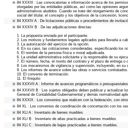
84 XXXIII : Las convocatorias e información acerca de los permisos
otorgadas por las entidades públicas, así como las opiniones argu
administrativos aludidos. Cuando se trate del otorgamiento de conc
social del titular, el concepto y los objetivos de la concesión, lice
84 XXXIV A : De licitaciones públicas o procedimientos de invitació
84 XXXIV B : De las adjudicaciones directas:
1. La propuesta enviada por el participante.
2. Los motivos y fundamentos legales aplicados para llevarla a ca
3. La autorización del ejercicio de la opción.
4. En su caso, las cotizaciones consideradas, especificando los 
5. El nombre de la persona física o moral adjudicada.
6. La unidad administrativa solicitante y la responsable de su ejecu
7. El número, fecha, el monto del contrato y el plazo de entrega o 
8. Los mecanismos de vigilancia y supervisión, incluyendo, en su 
9. Los informes de avance sobre las obras o servicios contratados
10. El convenio de terminación.
11. El finiquito
84 XXXVII A : Informe de avances programáticos o presupuestales,
84 XXXVII B : Los sujetos obligados deben publicar y actualizar l
General de Contabilidad Gubernamental y demás normatividad apli
84 XXXIX : Los convenios que realicen con la federación, con otro
84 XL : Los convenios de coordinación de concertación con los sec
84 XLI A : Inventario de bienes muebles.
84 XLI B : Inventario de altas practicadas a bienes muebles.
84 XLI C : Inventario de bajas practicadas a bienes muebles.