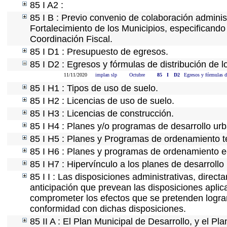
85 I A2 :
85 I B : Previo convenio de colaboración administ
Fortalecimiento de los Municipios, especificand
Coordinación Fiscal.
85 I D1 : Presupuesto de egresos.
85 I D2 : Egresos y fórmulas de distribución de l
11/11/2020
implan slp
Octubre
85
I
D2
Egresos y fórmulas de
85 I H1 : Tipos de uso de suelo.
85 I H2 : Licencias de uso de suelo.
85 I H3 : Licencias de construcción.
85 I H4 : Planes y/o programas de desarrollo ur
85 I H5 : Planes y Programas de ordenamiento ter
85 I H6 : Planes y programas de ordenamiento e
85 I H7 : Hipervínculo a los planes de desarrollo
85 I I : Las disposiciones administrativas, direc
anticipación que prevean las disposiciones aplic
comprometer los efectos que se pretenden lograr
conformidad con dichas disposiciones.
85 II A : El Plan Municipal de Desarrollo, y el P