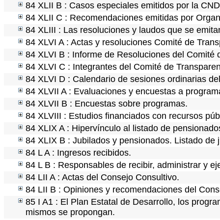
84 XLII B : Casos especiales emitidos por la CN
84 XLII C : Recomendaciones emitidas por Organ
84 XLIII : Las resoluciones y laudos que se emit
84 XLVI A : Actas y resoluciones Comité de Tran
84 XLVI B : Informe de Resoluciones del Comité 
84 XLVI C : Integrantes del Comité de Transparen
84 XLVI D : Calendario de sesiones ordinarias de
84 XLVII A : Evaluaciones y encuestas a programa
84 XLVII B : Encuestas sobre programas.
84 XLVIII : Estudios financiados con recursos púb
84 XLIX A : Hipervínculo al listado de pensionados
84 XLIX B : Jubilados y pensionados. Listado de 
84 L A : Ingresos recibidos.
84 L B : Responsables de recibir, administrar y ej
84 LII A : Actas del Consejo Consultivo.
84 LII B : Opiniones y recomendaciones del Cons
85 I A1 : El Plan Estatal de Desarrollo, los progr
mismos se propongan.