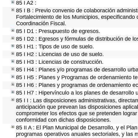
85 I A2 :
85 I B : Previo convenio de colaboración administr
Fortalecimiento de los Municipios, especificando
Coordinación Fiscal.
85 I D1 : Presupuesto de egresos.
85 I D2 : Egresos y fórmulas de distribución de lo
85 I H1 : Tipos de uso de suelo.
85 I H2 : Licencias de uso de suelo.
85 I H3 : Licencias de construcción.
85 I H4 : Planes y/o programas de desarrollo urb
85 I H5 : Planes y Programas de ordenamiento terr
85 I H6 : Planes y programas de ordenamiento ec
85 I H7 : Hipervínculo a los planes de desarrollo 
85 I I : Las disposiciones administrativas, direct
anticipación que prevean las disposiciones aplica
comprometer los efectos que se pretenden lograr 
conformidad con dichas disposiciones.
85 II A : El Plan Municipal de Desarrollo, y el Pl
programas operativos anuales sectoriales, y las