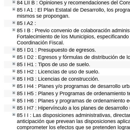
84 LII B : Opiniones y recomendaciones del Cons
85 I A1 : El Plan Estatal de Desarrollo, los prog
mismos se propongan.
85 I A2 :
85 I B : Previo convenio de colaboración administ
Fortalecimiento de los Municipios, especificand
Coordinación Fiscal.
85 I D1 : Presupuesto de egresos.
85 I D2 : Egresos y fórmulas de distribución de l
85 I H1 : Tipos de uso de suelo.
85 I H2 : Licencias de uso de suelo.
85 I H3 : Licencias de construcción.
85 I H4 : Planes y/o programas de desarrollo ur
85 I H5 : Planes y Programas de ordenamiento ter
85 I H6 : Planes y programas de ordenamiento e
85 I H7 : Hipervínculo a los planes de desarrollo
85 I I : Las disposiciones administrativas, direc
anticipación que prevean las disposiciones aplica
comprometer los efectos que se pretenden lograr