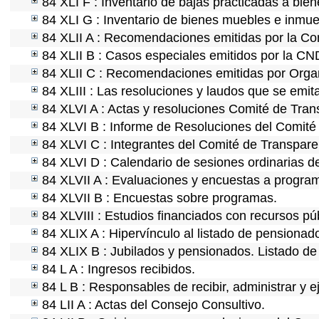
84 XLI F : Inventario de bajas practicadas a bie
84 XLI G : Inventario de bienes muebles e inmu
84 XLII A : Recomendaciones emitidas por la C
84 XLII B : Casos especiales emitidos por la C
84 XLII C : Recomendaciones emitidas por Organ
84 XLIII : Las resoluciones y laudos que se emi
84 XLVI A : Actas y resoluciones Comité de Tra
84 XLVI B : Informe de Resoluciones del Comité
84 XLVI C : Integrantes del Comité de Transpare
84 XLVI D : Calendario de sesiones ordinarias d
84 XLVII A : Evaluaciones y encuestas a program
84 XLVII B : Encuestas sobre programas.
84 XLVIII : Estudios financiados con recursos pú
84 XLIX A : Hipervínculo al listado de pensionado
84 XLIX B : Jubilados y pensionados. Listado de
84 L A : Ingresos recibidos.
84 L B : Responsables de recibir, administrar y e
84 LII A : Actas del Consejo Consultivo.