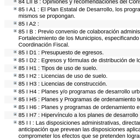
84 LII B : Opiniones y recomendaciones del Cons
85 I A1 : El Plan Estatal de Desarrollo, los prog
mismos se propongan.
85 I A2 :
85 I B : Previo convenio de colaboración administ
Fortalecimiento de los Municipios, especificand
Coordinación Fiscal.
85 I D1 : Presupuesto de egresos.
85 I D2 : Egresos y fórmulas de distribución de l
85 I H1 : Tipos de uso de suelo.
85 I H2 : Licencias de uso de suelo.
85 I H3 : Licencias de construcción.
85 I H4 : Planes y/o programas de desarrollo ur
85 I H5 : Planes y Programas de ordenamiento ter
85 I H6 : Planes y programas de ordenamiento e
85 I H7 : Hipervínculo a los planes de desarrollo
85 I I : Las disposiciones administrativas, direc
anticipación que prevean las disposiciones aplic
comprometer los efectos que se pretenden lograr