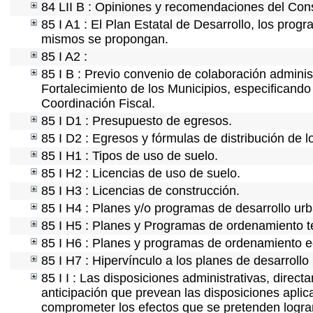
84 LII B : Opiniones y recomendaciones del Cons
85 I A1 : El Plan Estatal de Desarrollo, los prog
mismos se propongan.
85 I A2 :
85 I B : Previo convenio de colaboración administ
Fortalecimiento de los Municipios, especificand
Coordinación Fiscal.
85 I D1 : Presupuesto de egresos.
85 I D2 : Egresos y fórmulas de distribución de l
85 I H1 : Tipos de uso de suelo.
85 I H2 : Licencias de uso de suelo.
85 I H3 : Licencias de construcción.
85 I H4 : Planes y/o programas de desarrollo ur
85 I H5 : Planes y Programas de ordenamiento ter
85 I H6 : Planes y programas de ordenamiento e
85 I H7 : Hipervínculo a los planes de desarrollo
85 I I : Las disposiciones administrativas, direc
anticipación que prevean las disposiciones aplic
comprometer los efectos que se pretenden lograr