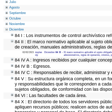
Julio
Agosto
Septiembre
Octubre
Noviembre
Diciembre
84 I : Los instrumentos de control archivístico r
84 II : El marco normativo aplicable al sujeto ob
de creación, manuales administrativos, reglas de o
02/02/2021
implan
Diciembre
84
II
-
El marco normativo aplicable al sujeto obligado,
slp
administrativos, reglas de operación, criterios, p
84 IV A : Ingresos recibidos por cualquier concep
84 IV B : Egresos.
84 IV C : Responsables de recibir, administrar y 
84 V : Su estructura orgánica completa, en un fo
y responsabilidades que le corresponden a cada 
sujetos obligados, de conformidad con las dispos
84 VI : Las facultades de cada área.
84 X : El directorio de todos los servidores púb
apliquen recursos públicos; realicen actos de au