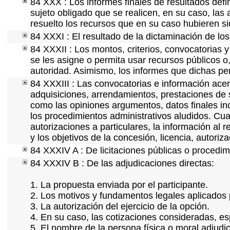
84 XXX : Los informes finales de resultados defin
sujeto obligado que se realicen, en su caso, la
resuelto los recursos que en su caso hubieren s
84 XXXI : El resultado de la dictaminación de los
84 XXXII : Los montos, criterios, convocatorias y
se les asigne o permita usar recursos públicos o,
autoridad. Asimismo, los informes que dichas pe
84 XXXIII : Las convocatorias e información acerc
adquisiciones, arrendamientos, prestaciones de s
como las opiniones argumentos, datos finales i
los procedimientos administrativos aludidos. Cua
autorizaciones a particulares, la información al 
y los objetivos de la concesión, licencia, autori
84 XXXIV A : De licitaciones públicas o procedimi
84 XXXIV B : De las adjudicaciones directas:
1. La propuesta enviada por el participante.
2. Los motivos y fundamentos legales aplicados p
3. La autorización del ejercicio de la opción.
4. En su caso, las cotizaciones consideradas, e
5. El nombre de la persona física o moral adjudi