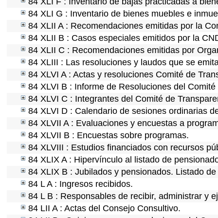
84 XLI F : Inventario de bajas practicadas a bie
84 XLI G : Inventario de bienes muebles e inmu
84 XLII A : Recomendaciones emitidas por la C
84 XLII B : Casos especiales emitidos por la CN
84 XLII C : Recomendaciones emitidas por Organ
84 XLIII : Las resoluciones y laudos que se emit
84 XLVI A : Actas y resoluciones Comité de Tra
84 XLVI B : Informe de Resoluciones del Comité
84 XLVI C : Integrantes del Comité de Transpare
84 XLVI D : Calendario de sesiones ordinarias d
84 XLVII A : Evaluaciones y encuestas a program
84 XLVII B : Encuestas sobre programas.
84 XLVIII : Estudios financiados con recursos púb
84 XLIX A : Hipervínculo al listado de pensionado
84 XLIX B : Jubilados y pensionados. Listado de
84 L A : Ingresos recibidos.
84 L B : Responsables de recibir, administrar y ej
84 LII A : Actas del Consejo Consultivo.