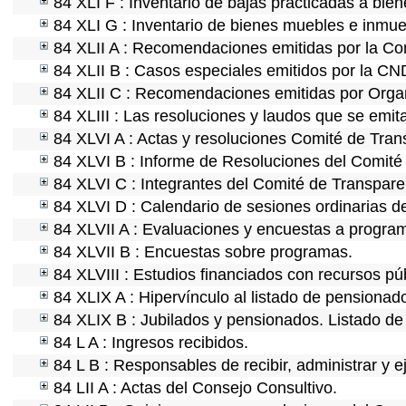
84 XLI F : Inventario de bajas practicadas a bie
84 XLI G : Inventario de bienes muebles e inmu
84 XLII A : Recomendaciones emitidas por la C
84 XLII B : Casos especiales emitidos por la C
84 XLII C : Recomendaciones emitidas por Organ
84 XLIII : Las resoluciones y laudos que se emi
84 XLVI A : Actas y resoluciones Comité de Tra
84 XLVI B : Informe de Resoluciones del Comité
84 XLVI C : Integrantes del Comité de Transpare
84 XLVI D : Calendario de sesiones ordinarias d
84 XLVII A : Evaluaciones y encuestas a program
84 XLVII B : Encuestas sobre programas.
84 XLVIII : Estudios financiados con recursos pú
84 XLIX A : Hipervínculo al listado de pensionado
84 XLIX B : Jubilados y pensionados. Listado de
84 L A : Ingresos recibidos.
84 L B : Responsables de recibir, administrar y e
84 LII A : Actas del Consejo Consultivo.