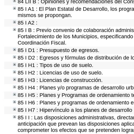
84 LII B : Opiniones y recomendaciones del Cons
85 I A1 : El Plan Estatal de Desarrollo, los prog
mismos se propongan.
85 I A2 :
85 I B : Previo convenio de colaboración administ
Fortalecimiento de los Municipios, especificand
Coordinación Fiscal.
85 I D1 : Presupuesto de egresos.
85 I D2 : Egresos y fórmulas de distribución de l
85 I H1 : Tipos de uso de suelo.
85 I H2 : Licencias de uso de suelo.
85 I H3 : Licencias de construcción.
85 I H4 : Planes y/o programas de desarrollo ur
85 I H5 : Planes y Programas de ordenamiento ter
85 I H6 : Planes y programas de ordenamiento e
85 I H7 : Hipervínculo a los planes de desarrollo
85 I I : Las disposiciones administrativas, direc
anticipación que prevean las disposiciones aplic
comprometer los efectos que se pretenden lograr