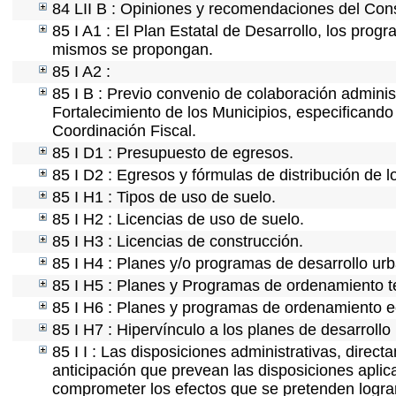
84 LII B : Opiniones y recomendaciones del Cons
85 I A1 : El Plan Estatal de Desarrollo, los prog
mismos se propongan.
85 I A2 :
85 I B : Previo convenio de colaboración administ
Fortalecimiento de los Municipios, especificand
Coordinación Fiscal.
85 I D1 : Presupuesto de egresos.
85 I D2 : Egresos y fórmulas de distribución de l
85 I H1 : Tipos de uso de suelo.
85 I H2 : Licencias de uso de suelo.
85 I H3 : Licencias de construcción.
85 I H4 : Planes y/o programas de desarrollo ur
85 I H5 : Planes y Programas de ordenamiento ter
85 I H6 : Planes y programas de ordenamiento e
85 I H7 : Hipervínculo a los planes de desarrollo
85 I I : Las disposiciones administrativas, direc
anticipación que prevean las disposiciones aplic
comprometer los efectos que se pretenden lograr