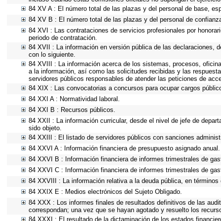
84 XV A : El número total de las plazas y del personal de base, esp
84 XV B : El número total de las plazas y del personal de confianza
84 XVI : Las contrataciones de servicios profesionales por honorari
periodo de contratación.
84 XVII : La información en versión pública de las declaraciones, de
con lo siguiente.
84 XVIII : La información acerca de los sistemas, procesos, oficin
a la información, así como las solicitudes recibidas y las respuesta
servidores públicos responsables de atender las peticiones de acc
84 XIX : Las convocatorias a concursos para ocupar cargos públic
84 XXI A : Normatividad laboral.
84 XXI B : Recursos públicos.
84 XXII : La información curricular, desde el nivel de jefe de depar
sido objeto.
84 XXIII : El listado de servidores públicos con sanciones administr
84 XXVI A : Información financiera de presupuesto asignado anual.
84 XXVI B : Información financiera de informes trimestrales de gas
84 XXVI C : Información financiera de informes trimestrales de gas
84 XXVIII : La información relativa a la deuda pública, en términos 
84 XXIX E : Medios electrónicos del Sujeto Obligado.
84 XXX : Los informes finales de resultados definitivos de las audi
correspondan; una vez que se hayan agotado y resuelto los recurs
84 XXXI : El resultado de la dictaminación de los estados financier