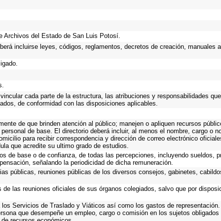
 de Archivos del Estado de San Luis Potosí.
eberá incluirse leyes, códigos, reglamentos, decretos de creación, manuales ad
ligado.
s.
incular cada parte de la estructura, las atribuciones y responsabilidades que
gados, de conformidad con las disposiciones aplicables.
emente de que brinden atención al público; manejen o apliquen recursos públic
 personal de base. El directorio deberá incluir, al menos el nombre, cargo o 
omicilio para recibir correspondencia y dirección de correo electrónico oficial
dula que acredite su ultimo grado de estudios.
cos de base o de confianza, de todas las percepciones, incluyendo sueldos, pr
pensación, señalando la periodicidad de dicha remuneración.
ias públicas, reuniones públicas de los diversos consejos, gabinetes, cabildo
s de las reuniones oficiales de sus órganos colegiados, salvo que por dispos
los Servicios de Traslado y Viáticos así como los gastos de representación. 
ersona que desempeñe un empleo, cargo o comisión en los sujetos obligados 
o de recursos económicos.