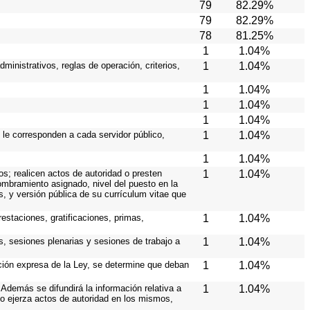
79
82.29%
79
82.29%
78
81.25%
1
1.04%
ministrativos, reglas de operación, criterios,
1
1.04%
1
1.04%
1
1.04%
1
1.04%
 le corresponden a cada servidor público,
1
1.04%
1
1.04%
os; realicen actos de autoridad o presten
1
1.04%
nombramiento asignado, nivel del puesto en la
es, y versión pública de su currículum vitae que
estaciones, gratificaciones, primas,
1
1.04%
s, sesiones plenarias y sesiones de trabajo a
1
1.04%
ición expresa de la Ley, se determine que deban
1
1.04%
Además se difundirá la información relativa a
1
1.04%
o ejerza actos de autoridad en los mismos,