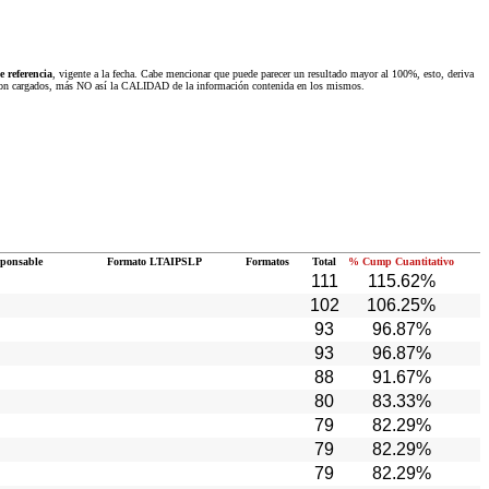
 referencia
, vigente a la fecha. Cabe mencionar que puede parecer un resultado mayor al 100%, esto, deriva
 fueron cargados, más NO así la CALIDAD de la información contenida en los mismos.
sponsable
Formato LTAIPSLP
Formatos
Total
% Cump Cuantitativo
111
115.62%
102
106.25%
93
96.87%
93
96.87%
88
91.67%
80
83.33%
79
82.29%
79
82.29%
79
82.29%