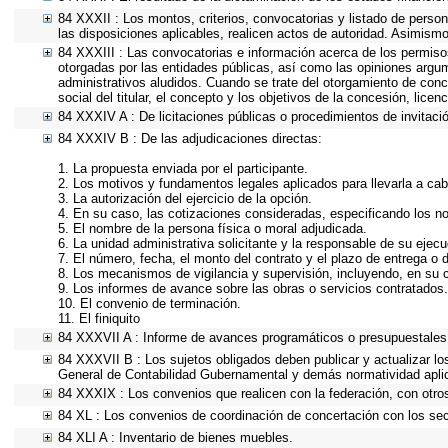
84 XXXII : Los montos, criterios, convocatorias y listado de person
las disposiciones aplicables, realicen actos de autoridad. Asimism
84 XXXIII : Las convocatorias e información acerca de los permisos
otorgadas por las entidades públicas, así como las opiniones argu
administrativos aludidos. Cuando se trate del otorgamiento de conc
social del titular, el concepto y los objetivos de la concesión, lice
84 XXXIV A : De licitaciones públicas o procedimientos de invitació
84 XXXIV B : De las adjudicaciones directas:
1. La propuesta enviada por el participante.
2. Los motivos y fundamentos legales aplicados para llevarla a cab
3. La autorización del ejercicio de la opción.
4. En su caso, las cotizaciones consideradas, especificando los n
5. El nombre de la persona física o moral adjudicada.
6. La unidad administrativa solicitante y la responsable de su ejecu
7. El número, fecha, el monto del contrato y el plazo de entrega o d
8. Los mecanismos de vigilancia y supervisión, incluyendo, en su 
9. Los informes de avance sobre las obras o servicios contratados.
10. El convenio de terminación.
11. El finiquito
84 XXXVII A : Informe de avances programáticos o presupuestales,
84 XXXVII B : Los sujetos obligados deben publicar y actualizar l
General de Contabilidad Gubernamental y demás normatividad apli
84 XXXIX : Los convenios que realicen con la federación, con otro
84 XL : Los convenios de coordinación de concertación con los sect
84 XLI A : Inventario de bienes muebles.