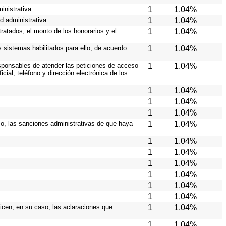
inistrativa.
1
1.04%
d administrativa.
1
1.04%
ratados, el monto de los honorarios y el
1
1.04%
os sistemas habilitados para ello, de acuerdo
1
1.04%
responsables de atender las peticiones de acceso
1
1.04%
cial, teléfono y dirección electrónica de los
1
1.04%
1
1.04%
1
1.04%
aso, las sanciones administrativas de que haya
1
1.04%
1
1.04%
1
1.04%
1
1.04%
1
1.04%
1
1.04%
1
1.04%
licen, en su caso, las aclaraciones que
1
1.04%
1
1.04%