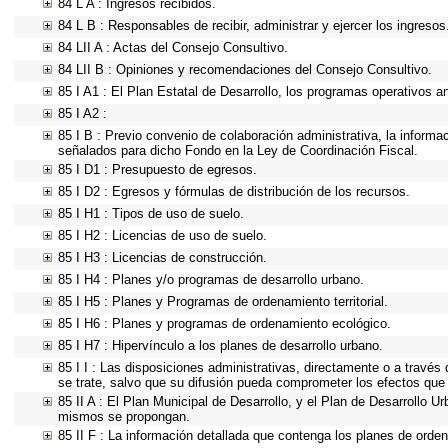
84 L A : Ingresos recibidos.
84 L B : Responsables de recibir, administrar y ejercer los ingresos
84 LII A : Actas del Consejo Consultivo.
84 LII B : Opiniones y recomendaciones del Consejo Consultivo.
85 I A1 : El Plan Estatal de Desarrollo, los programas operativos 
85 I A2 :
85 I B : Previo convenio de colaboración administrativa, la informa
señalados para dicho Fondo en la Ley de Coordinación Fiscal.
85 I D1 : Presupuesto de egresos.
85 I D2 : Egresos y fórmulas de distribución de los recursos.
85 I H1 : Tipos de uso de suelo.
85 I H2 : Licencias de uso de suelo.
85 I H3 : Licencias de construcción.
85 I H4 : Planes y/o programas de desarrollo urbano.
85 I H5 : Planes y Programas de ordenamiento territorial.
85 I H6 : Planes y programas de ordenamiento ecológico.
85 I H7 : Hipervínculo a los planes de desarrollo urbano.
85 I I : Las disposiciones administrativas, directamente o a través
se trate, salvo que su difusión pueda comprometer los efectos que 
85 II A : El Plan Municipal de Desarrollo, y el Plan de Desarrollo 
mismos se propongan.
85 II F : La información detallada que contenga los planes de ordena