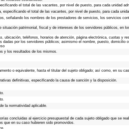
ecificando el total de las vacantes, por nivel de puesto, para cada unidad adm
, especificando el total de las vacantes, por nivel de puesto, para cada unida
os, señalando los nombres de los prestadores de servicios, los servicios cont
 situación patrimonial, fiscal y de intereses de los servidores públicos, en l
as, ubicación, teléfonos, horarios de atención, página electrónica, cuotas y 
s dadas por los servidores públicos; asimismo el nombre, puesto, domicilio ofi
eso
os y los resultados de los mismos.
tamento o equivalente, hasta el titular del sujeto obligado; así como, en su c
ativas definitivas, especificando la causa de sanción y la disposición.
to.
to.
de la normatividad aplicable.
torías concluidas al ejercicio presupuestal de cada sujeto obligado que se rea
os que en su caso hubieren sido promovidos.
os.