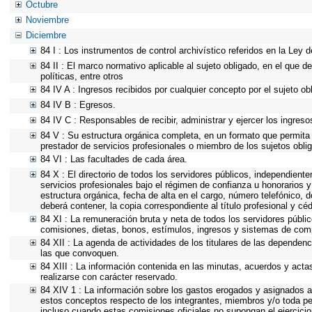
Octubre
Noviembre
Diciembre
84 I : Los instrumentos de control archivístico referidos en la Ley
84 II : El marco normativo aplicable al sujeto obligado, en el que d
políticas, entre otros
84 IV A : Ingresos recibidos por cualquier concepto por el sujeto ob
84 IV B : Egresos.
84 IV C : Responsables de recibir, administrar y ejercer los ingreso
84 V : Su estructura orgánica completa, en un formato que permita v
prestador de servicios profesionales o miembro de los sujetos obli
84 VI : Las facultades de cada área.
84 X : El directorio de todos los servidores públicos, independient
servicios profesionales bajo el régimen de confianza u honorarios y
estructura orgánica, fecha de alta en el cargo, número telefónico, d
deberá contener, la copia correspondiente al título profesional y cé
84 XI : La remuneración bruta y neta de todos los servidores públi
comisiones, dietas, bonos, estímulos, ingresos y sistemas de com
84 XII : La agenda de actividades de los titulares de las dependenc
las que convoquen.
84 XIII : La información contenida en las minutas, acuerdos y acta
realizarse con carácter reservado.
84 XIV 1 : La información sobre los gastos erogados y asignados a 
estos conceptos respecto de los integrantes, miembros y/o toda p
incluso cuando estas comisiones oficiales no supongan el ejercici