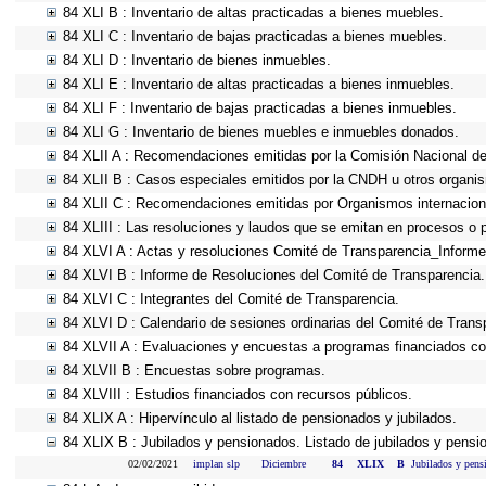
84 XLI B : Inventario de altas practicadas a bienes muebles.
84 XLI C : Inventario de bajas practicadas a bienes muebles.
84 XLI D : Inventario de bienes inmuebles.
84 XLI E : Inventario de altas practicadas a bienes inmuebles.
84 XLI F : Inventario de bajas practicadas a bienes inmuebles.
84 XLI G : Inventario de bienes muebles e inmuebles donados.
84 XLII A : Recomendaciones emitidas por la Comisión Nacional 
84 XLII B : Casos especiales emitidos por la CNDH u otros organi
84 XLII C : Recomendaciones emitidas por Organismos internacion
84 XLIII : Las resoluciones y laudos que se emitan en procesos o 
84 XLVI A : Actas y resoluciones Comité de Transparencia_Informe
84 XLVI B : Informe de Resoluciones del Comité de Transparencia.
84 XLVI C : Integrantes del Comité de Transparencia.
84 XLVI D : Calendario de sesiones ordinarias del Comité de Trans
84 XLVII A : Evaluaciones y encuestas a programas financiados co
84 XLVII B : Encuestas sobre programas.
84 XLVIII : Estudios financiados con recursos públicos.
84 XLIX A : Hipervínculo al listado de pensionados y jubilados.
84 XLIX B : Jubilados y pensionados. Listado de jubilados y pensi
02/02/2021
implan slp
Diciembre
84
XLIX
B
Jubilados y pens