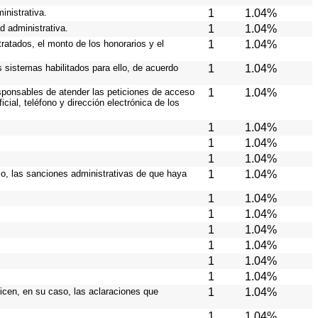
inistrativa.
1
1.04%
d administrativa.
1
1.04%
ratados, el monto de los honorarios y el
1
1.04%
os sistemas habilitados para ello, de acuerdo
1
1.04%
responsables de atender las peticiones de acceso
1
1.04%
cial, teléfono y dirección electrónica de los
1
1.04%
1
1.04%
1
1.04%
aso, las sanciones administrativas de que haya
1
1.04%
1
1.04%
1
1.04%
1
1.04%
1
1.04%
1
1.04%
1
1.04%
licen, en su caso, las aclaraciones que
1
1.04%
1
1.04%