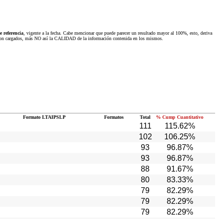
 referencia
, vigente a la fecha. Cabe mencionar que puede parecer un resultado mayor al 100%, esto, deriva
 fueron cargados, más NO así la CALIDAD de la información contenida en los mismos.
Formato LTAIPSLP
Formatos
Total
% Cump Cuantitativo
111
115.62%
102
106.25%
93
96.87%
93
96.87%
88
91.67%
80
83.33%
79
82.29%
79
82.29%
79
82.29%