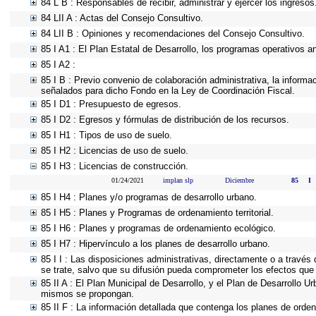
84 L B : Responsables de recibir, administrar y ejercer los ingresos
84 LII A : Actas del Consejo Consultivo.
84 LII B : Opiniones y recomendaciones del Consejo Consultivo.
85 I A1 : El Plan Estatal de Desarrollo, los programas operativos 
85 I A2 :
85 I B : Previo convenio de colaboración administrativa, la informa
señalados para dicho Fondo en la Ley de Coordinación Fiscal.
85 I D1 : Presupuesto de egresos.
85 I D2 : Egresos y fórmulas de distribución de los recursos.
85 I H1 : Tipos de uso de suelo.
85 I H2 : Licencias de uso de suelo.
85 I H3 : Licencias de construcción.
01/24/2021
implan slp
Diciembre
85
I
85 I H4 : Planes y/o programas de desarrollo urbano.
85 I H5 : Planes y Programas de ordenamiento territorial.
85 I H6 : Planes y programas de ordenamiento ecológico.
85 I H7 : Hipervínculo a los planes de desarrollo urbano.
85 I I : Las disposiciones administrativas, directamente o a través
se trate, salvo que su difusión pueda comprometer los efectos que 
85 II A : El Plan Municipal de Desarrollo, y el Plan de Desarrollo 
mismos se propongan.
85 II F : La información detallada que contenga los planes de ordena