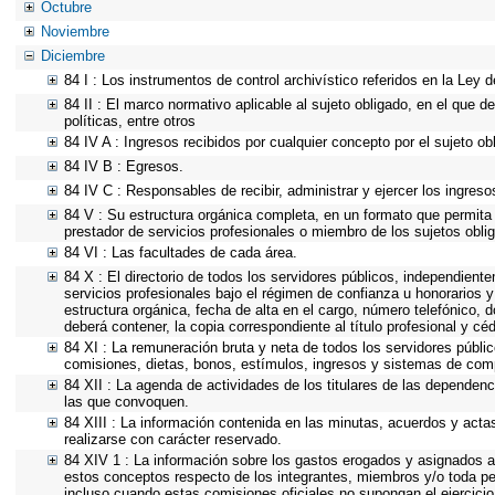
Octubre
Noviembre
Diciembre
84 I : Los instrumentos de control archivístico referidos en la Ley
84 II : El marco normativo aplicable al sujeto obligado, en el que d
políticas, entre otros
84 IV A : Ingresos recibidos por cualquier concepto por el sujeto ob
84 IV B : Egresos.
84 IV C : Responsables de recibir, administrar y ejercer los ingreso
84 V : Su estructura orgánica completa, en un formato que permita v
prestador de servicios profesionales o miembro de los sujetos obli
84 VI : Las facultades de cada área.
84 X : El directorio de todos los servidores públicos, independient
servicios profesionales bajo el régimen de confianza u honorarios y
estructura orgánica, fecha de alta en el cargo, número telefónico, d
deberá contener, la copia correspondiente al título profesional y cé
84 XI : La remuneración bruta y neta de todos los servidores públi
comisiones, dietas, bonos, estímulos, ingresos y sistemas de com
84 XII : La agenda de actividades de los titulares de las dependenc
las que convoquen.
84 XIII : La información contenida en las minutas, acuerdos y acta
realizarse con carácter reservado.
84 XIV 1 : La información sobre los gastos erogados y asignados a 
estos conceptos respecto de los integrantes, miembros y/o toda p
incluso cuando estas comisiones oficiales no supongan el ejercici