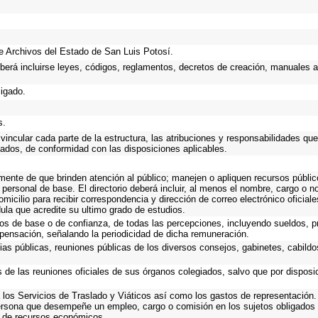
 de Archivos del Estado de San Luis Potosí.
eberá incluirse leyes, códigos, reglamentos, decretos de creación, manuales ad
ligado.
s.
incular cada parte de la estructura, las atribuciones y responsabilidades que
gados, de conformidad con las disposiciones aplicables.
emente de que brinden atención al público; manejen o apliquen recursos públic
 personal de base. El directorio deberá incluir, al menos el nombre, cargo o 
omicilio para recibir correspondencia y dirección de correo electrónico oficial
dula que acredite su ultimo grado de estudios.
cos de base o de confianza, de todas las percepciones, incluyendo sueldos, pr
pensación, señalando la periodicidad de dicha remuneración.
ias públicas, reuniones públicas de los diversos consejos, gabinetes, cabildo
s de las reuniones oficiales de sus órganos colegiados, salvo que por dispos
los Servicios de Traslado y Viáticos así como los gastos de representación. 
ersona que desempeñe un empleo, cargo o comisión en los sujetos obligados 
o de recursos económicos.