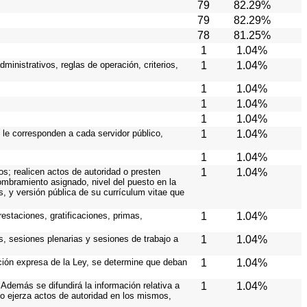
79
82.29%
79
82.29%
78
81.25%
1
1.04%
ministrativos, reglas de operación, criterios,
1
1.04%
1
1.04%
1
1.04%
1
1.04%
 le corresponden a cada servidor público,
1
1.04%
1
1.04%
os; realicen actos de autoridad o presten
1
1.04%
nombramiento asignado, nivel del puesto en la
es, y versión pública de su currículum vitae que
estaciones, gratificaciones, primas,
1
1.04%
s, sesiones plenarias y sesiones de trabajo a
1
1.04%
ición expresa de la Ley, se determine que deban
1
1.04%
Además se difundirá la información relativa a
1
1.04%
o ejerza actos de autoridad en los mismos,