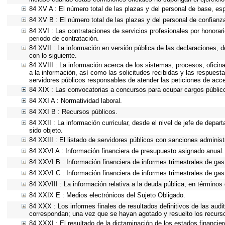
84 XV A : El número total de las plazas y del personal de base, esp
84 XV B : El número total de las plazas y del personal de confianza
84 XVI : Las contrataciones de servicios profesionales por honorari
periodo de contratación.
84 XVII : La información en versión pública de las declaraciones, de
con lo siguiente.
84 XVIII : La información acerca de los sistemas, procesos, oficin
a la información, así como las solicitudes recibidas y las respuesta
servidores públicos responsables de atender las peticiones de acc
84 XIX : Las convocatorias a concursos para ocupar cargos públic
84 XXI A : Normatividad laboral.
84 XXI B : Recursos públicos.
84 XXII : La información curricular, desde el nivel de jefe de depar
sido objeto.
84 XXIII : El listado de servidores públicos con sanciones administr
84 XXVI A : Información financiera de presupuesto asignado anual.
84 XXVI B : Información financiera de informes trimestrales de gas
84 XXVI C : Información financiera de informes trimestrales de gas
84 XXVIII : La información relativa a la deuda pública, en términos 
84 XXIX E : Medios electrónicos del Sujeto Obligado.
84 XXX : Los informes finales de resultados definitivos de las audi
correspondan; una vez que se hayan agotado y resuelto los recurs
84 XXXI : El resultado de la dictaminación de los estados financier