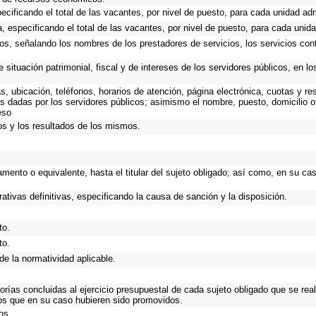
ecificando el total de las vacantes, por nivel de puesto, para cada unidad adm
, especificando el total de las vacantes, por nivel de puesto, para cada unida
os, señalando los nombres de los prestadores de servicios, los servicios cont
 situación patrimonial, fiscal y de intereses de los servidores públicos, en l
as, ubicación, teléfonos, horarios de atención, página electrónica, cuotas y 
s dadas por los servidores públicos; asimismo el nombre, puesto, domicilio ofi
eso
os y los resultados de los mismos.
tamento o equivalente, hasta el titular del sujeto obligado; así como, en su c
ativas definitivas, especificando la causa de sanción y la disposición.
to.
to.
de la normatividad aplicable.
torías concluidas al ejercicio presupuestal de cada sujeto obligado que se rea
os que en su caso hubieren sido promovidos.
os.