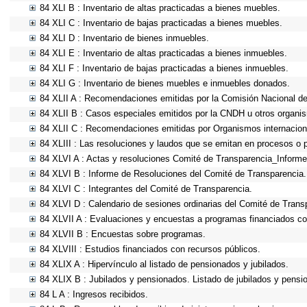
84 XLI B : Inventario de altas practicadas a bienes muebles.
84 XLI C : Inventario de bajas practicadas a bienes muebles.
84 XLI D : Inventario de bienes inmuebles.
84 XLI E : Inventario de altas practicadas a bienes inmuebles.
84 XLI F : Inventario de bajas practicadas a bienes inmuebles.
84 XLI G : Inventario de bienes muebles e inmuebles donados.
84 XLII A : Recomendaciones emitidas por la Comisión Nacional 
84 XLII B : Casos especiales emitidos por la CNDH u otros organi
84 XLII C : Recomendaciones emitidas por Organismos internacion
84 XLIII : Las resoluciones y laudos que se emitan en procesos o 
84 XLVI A : Actas y resoluciones Comité de Transparencia_Informe
84 XLVI B : Informe de Resoluciones del Comité de Transparencia.
84 XLVI C : Integrantes del Comité de Transparencia.
84 XLVI D : Calendario de sesiones ordinarias del Comité de Trans
84 XLVII A : Evaluaciones y encuestas a programas financiados co
84 XLVII B : Encuestas sobre programas.
84 XLVIII : Estudios financiados con recursos públicos.
84 XLIX A : Hipervínculo al listado de pensionados y jubilados.
84 XLIX B : Jubilados y pensionados. Listado de jubilados y pensi
84 L A : Ingresos recibidos.