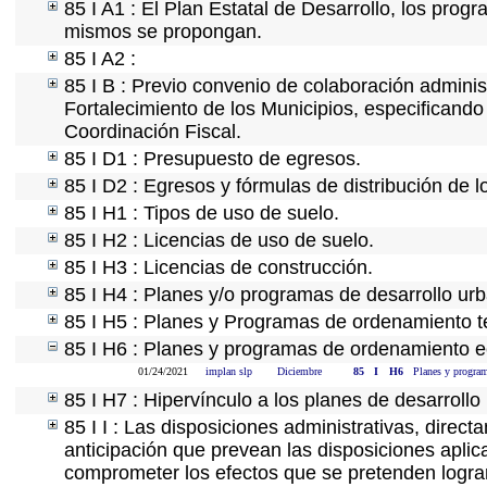
85 I A1 : El Plan Estatal de Desarrollo, los prog
mismos se propongan.
85 I A2 :
85 I B : Previo convenio de colaboración administ
Fortalecimiento de los Municipios, especificand
Coordinación Fiscal.
85 I D1 : Presupuesto de egresos.
85 I D2 : Egresos y fórmulas de distribución de l
85 I H1 : Tipos de uso de suelo.
85 I H2 : Licencias de uso de suelo.
85 I H3 : Licencias de construcción.
85 I H4 : Planes y/o programas de desarrollo ur
85 I H5 : Planes y Programas de ordenamiento ter
85 I H6 : Planes y programas de ordenamiento e
01/24/2021
implan slp
Diciembre
85
I
H6
Planes y program
85 I H7 : Hipervínculo a los planes de desarrollo
85 I I : Las disposiciones administrativas, direc
anticipación que prevean las disposiciones aplic
comprometer los efectos que se pretenden lograr