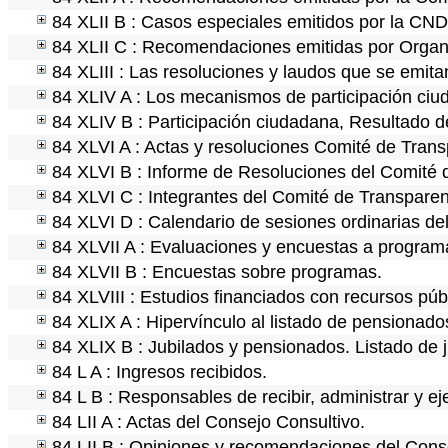
84 XLII B : Casos especiales emitidos por la CN
84 XLII C : Recomendaciones emitidas por Organ
84 XLIII : Las resoluciones y laudos que se emit
84 XLIV A : Los mecanismos de participación ciu
84 XLIV B : Participación ciudadana, Resultado d
84 XLVI A : Actas y resoluciones Comité de Tran
84 XLVI B : Informe de Resoluciones del Comité 
84 XLVI C : Integrantes del Comité de Transparen
84 XLVI D : Calendario de sesiones ordinarias de
84 XLVII A : Evaluaciones y encuestas a programa
84 XLVII B : Encuestas sobre programas.
84 XLVIII : Estudios financiados con recursos púb
84 XLIX A : Hipervínculo al listado de pensionados
84 XLIX B : Jubilados y pensionados. Listado de 
84 L A : Ingresos recibidos.
84 L B : Responsables de recibir, administrar y ej
84 LII A : Actas del Consejo Consultivo.
84 LII B : Opiniones y recomendaciones del Cons