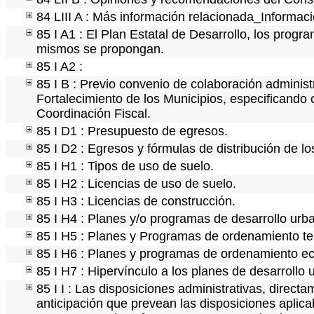
84 LIII A : Más información relacionada_Informaci
85 I A1 : El Plan Estatal de Desarrollo, los progr
mismos se propongan.
85 I A2 :
85 I B : Previo convenio de colaboración administr
Fortalecimiento de los Municipios, especificando
Coordinación Fiscal.
85 I D1 : Presupuesto de egresos.
85 I D2 : Egresos y fórmulas de distribución de lo
85 I H1 : Tipos de uso de suelo.
85 I H2 : Licencias de uso de suelo.
85 I H3 : Licencias de construcción.
85 I H4 : Planes y/o programas de desarrollo urb
85 I H5 : Planes y Programas de ordenamiento terr
85 I H6 : Planes y programas de ordenamiento ec
85 I H7 : Hipervínculo a los planes de desarrollo 
85 I I : Las disposiciones administrativas, direct
anticipación que prevean las disposiciones aplica