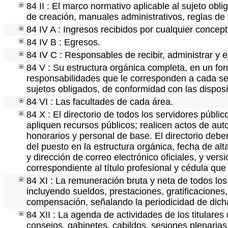
84 II : El marco normativo aplicable al sujeto obl
de creación, manuales administrativos, reglas de op
84 IV A : Ingresos recibidos por cualquier concept
84 IV B : Egresos.
84 IV C : Responsables de recibir, administrar y e
84 V : Su estructura orgánica completa, en un for
responsabilidades que le corresponden a cada ser
sujetos obligados, de conformidad con las disposi
84 VI : Las facultades de cada área.
84 X : El directorio de todos los servidores públ
apliquen recursos públicos; realicen actos de aut
honorarios y personal de base. El directorio debe
del puesto en la estructura orgánica, fecha de alt
y dirección de correo electrónico oficiales, y ver
correspondiente al título profesional y cédula que
84 XI : La remuneración bruta y neta de todos los
incluyendo sueldos, prestaciones, gratificaciones
compensación, señalando la periodicidad de dic
84 XII : La agenda de actividades de los titulare
consejos, gabinetes, cabildos, sesiones plenaria