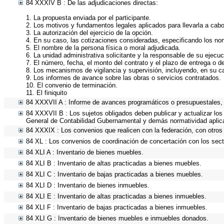
84 XXXIV B : De las adjudicaciones directas:
1. La propuesta enviada por el participante.
2. Los motivos y fundamentos legales aplicados para llevarla a cabo
3. La autorización del ejercicio de la opción.
4. En su caso, las cotizaciones consideradas, especificando los no
5. El nombre de la persona física o moral adjudicada.
6. La unidad administrativa solicitante y la responsable de su ejecuc
7. El número, fecha, el monto del contrato y el plazo de entrega o de
8. Los mecanismos de vigilancia y supervisión, incluyendo, en su c
9. Los informes de avance sobre las obras o servicios contratados.
10. El convenio de terminación.
11. El finiquito
84 XXXVII A : Informe de avances programáticos o presupuestales, 
84 XXXVII B : Los sujetos obligados deben publicar y actualizar lo
General de Contabilidad Gubernamental y demás normatividad aplic
84 XXXIX : Los convenios que realicen con la federación, con otros
84 XL : Los convenios de coordinación de concertación con los secto
84 XLI A : Inventario de bienes muebles.
84 XLI B : Inventario de altas practicadas a bienes muebles.
84 XLI C : Inventario de bajas practicadas a bienes muebles.
84 XLI D : Inventario de bienes inmuebles.
84 XLI E : Inventario de altas practicadas a bienes inmuebles.
84 XLI F : Inventario de bajas practicadas a bienes inmuebles.
84 XLI G : Inventario de bienes muebles e inmuebles donados.