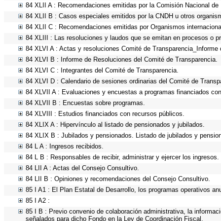
84 XLII A : Recomendaciones emitidas por la Comisión Nacional d
84 XLII B : Casos especiales emitidos por la CNDH u otros organis
84 XLII C : Recomendaciones emitidas por Organismos internaciona
84 XLIII : Las resoluciones y laudos que se emitan en procesos o p
84 XLVI A : Actas y resoluciones Comité de Transparencia_Informe 
84 XLVI B : Informe de Resoluciones del Comité de Transparencia.
84 XLVI C : Integrantes del Comité de Transparencia.
84 XLVI D : Calendario de sesiones ordinarias del Comité de Transp
84 XLVII A : Evaluaciones y encuestas a programas financiados con
84 XLVII B : Encuestas sobre programas.
84 XLVIII : Estudios financiados con recursos públicos.
84 XLIX A : Hipervínculo al listado de pensionados y jubilados.
84 XLIX B : Jubilados y pensionados. Listado de jubilados y pensio
84 L A : Ingresos recibidos.
84 L B : Responsables de recibir, administrar y ejercer los ingresos.
84 LII A : Actas del Consejo Consultivo.
84 LII B : Opiniones y recomendaciones del Consejo Consultivo.
85 I A1 : El Plan Estatal de Desarrollo, los programas operativos a
85 I A2 :
85 I B : Previo convenio de colaboración administrativa, la informac
señalados para dicho Fondo en la Ley de Coordinación Fiscal.