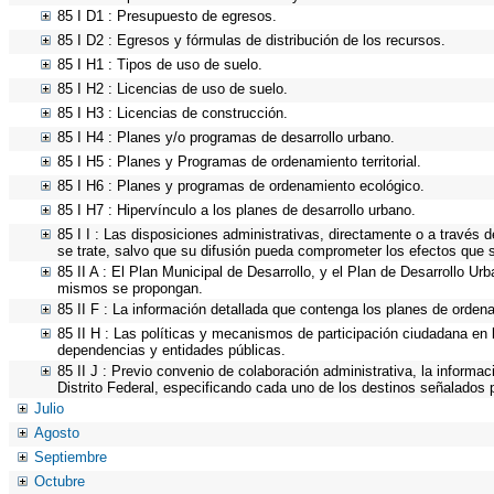
85 I D1 : Presupuesto de egresos.
85 I D2 : Egresos y fórmulas de distribución de los recursos.
85 I H1 : Tipos de uso de suelo.
85 I H2 : Licencias de uso de suelo.
85 I H3 : Licencias de construcción.
85 I H4 : Planes y/o programas de desarrollo urbano.
85 I H5 : Planes y Programas de ordenamiento territorial.
85 I H6 : Planes y programas de ordenamiento ecológico.
85 I H7 : Hipervínculo a los planes de desarrollo urbano.
85 I I : Las disposiciones administrativas, directamente o a través 
se trate, salvo que su difusión pueda comprometer los efectos que s
85 II A : El Plan Municipal de Desarrollo, y el Plan de Desarrollo U
mismos se propongan.
85 II F : La información detallada que contenga los planes de ordenam
85 II H : Las políticas y mecanismos de participación ciudadana en
dependencias y entidades públicas.
85 II J : Previo convenio de colaboración administrativa, la informa
Distrito Federal, especificando cada uno de los destinos señalados 
Julio
Agosto
Septiembre
Octubre