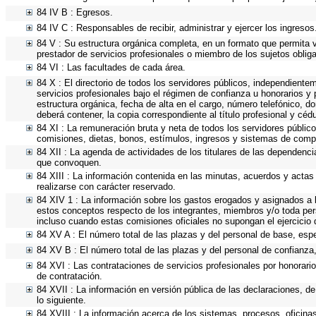
84 IV B : Egresos.
84 IV C : Responsables de recibir, administrar y ejercer los ingresos
84 V : Su estructura orgánica completa, en un formato que permita vi
prestador de servicios profesionales o miembro de los sujetos oblig
84 VI : Las facultades de cada área.
84 X : El directorio de todos los servidores públicos, independiente
servicios profesionales bajo el régimen de confianza u honorarios y 
estructura orgánica, fecha de alta en el cargo, número telefónico, do
deberá contener, la copia correspondiente al título profesional y céd
84 XI : La remuneración bruta y neta de todos los servidores públic
comisiones, dietas, bonos, estímulos, ingresos y sistemas de comp
84 XII : La agenda de actividades de los titulares de las dependenci
que convoquen.
84 XIII : La información contenida en las minutas, acuerdos y actas
realizarse con carácter reservado.
84 XIV 1 : La información sobre los gastos erogados y asignados a l
estos conceptos respecto de los integrantes, miembros y/o toda pe
incluso cuando estas comisiones oficiales no supongan el ejercicio
84 XV A : El número total de las plazas y del personal de base, espe
84 XV B : El número total de las plazas y del personal de confianza,
84 XVI : Las contrataciones de servicios profesionales por honorario
de contratación.
84 XVII : La información en versión pública de las declaraciones, de 
lo siguiente.
84 XVIII : La información acerca de los sistemas, procesos, oficinas