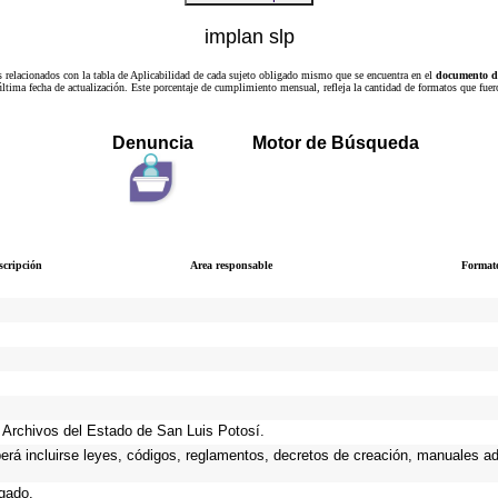
implan slp
s relacionados con la tabla de Aplicabilidad de cada sujeto obligado mismo que se encuentra en el
documento de
a última fecha de actualización. Este porcentaje de cumplimiento mensual, refleja la cantidad de formatos que
Denuncia
Motor de Búsqueda
scripción
Area responsable
Format
de Archivos del Estado de San Luis Potosí.
berá incluirse leyes, códigos, reglamentos, decretos de creación, manuales adm
igado.