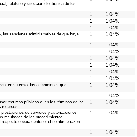
ial, teléfono y dirección electrónica de los
1
1.04%
1
1.04%
1
1.04%
so, las sanciones administrativas de que haya
1
1.04%
1
1.04%
1
1.04%
1
1.04%
1
1.04%
1
1.04%
1
1.04%
icen, en su caso, las aclaraciones que
1
1.04%
1
1.04%
usar recursos públicos o, en los términos de las
1
1.04%
s recursos.
 prestaciones de servicios y autorizaciones
1
1.04%
os resultados de los procedimientos
al respecto deberá contener el nombre o razón
1
1.04%