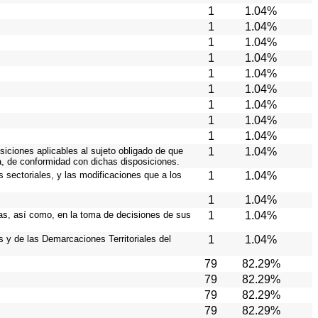
1
1.04%
1
1.04%
1
1.04%
1
1.04%
1
1.04%
1
1.04%
1
1.04%
1
1.04%
1
1.04%
siciones aplicables al sujeto obligado de que
1
1.04%
a, de conformidad con dichas disposiciones.
s sectoriales, y las modificaciones que a los
1
1.04%
1
1.04%
cas, así como, en la toma de decisiones de sus
1
1.04%
s y de las Demarcaciones Territoriales del
1
1.04%
79
82.29%
79
82.29%
79
82.29%
79
82.29%