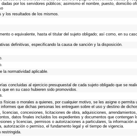
 dadas por los servidores públicos; asimismo el nombre, puesto, domicilio ofic
so
s y los resultados de los mismos.
amento o equivalente, hasta el titular del sujeto obligado; así como, en su ca
tivas definitivas, especificando la causa de sanción y la disposición.
o.
o.
e la normatividad aplicable.
orías concluidas al ejercicio presupuestal de cada sujeto obligado que se real
s que en su caso hubieren sido promovidos.
s.
s físicas o morales a quienes, por cualquier motivo, se les asigne o permita 
s informes que dichas personas les entreguen sobre el uso y destino de dicho
 licencias, concesiones, licitaciones de obra, adquisiciones, arrendamientos,
entos, datos finales incluidos los expedientes y documentos que contengan l
siones y licencias, permisos o autorizaciones a particulares, la información 
cia, autorización o permiso, el fundamento legal y el tiempo de vigencia.
 restringida.