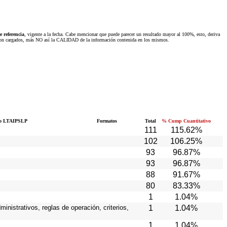
 referencia
, vigente a la fecha. Cabe mencionar que puede parecer un resultado mayor al 100%, esto, deriva
 fueron cargados, más NO así la CALIDAD de la información contenida en los mismos.
o LTAIPSLP
Formatos
Total
% Cump Cuantitativo
111
115.62%
102
106.25%
93
96.87%
93
96.87%
88
91.67%
80
83.33%
1
1.04%
inistrativos, reglas de operación, criterios,
1
1.04%
1
1.04%