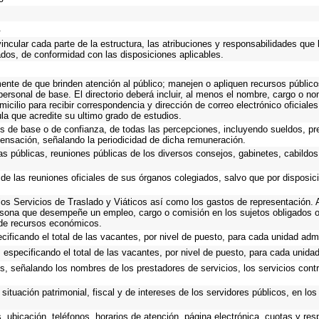
.
ncular cada parte de la estructura, las atribuciones y responsabilidades que 
ados, de conformidad con las disposiciones aplicables.
mente de que brinden atención al público; manejen o apliquen recursos público
personal de base. El directorio deberá incluir, al menos el nombre, cargo o n
micilio para recibir correspondencia y dirección de correo electrónico oficiale
ula que acredite su ultimo grado de estudios.
os de base o de confianza, de todas las percepciones, incluyendo sueldos, pre
ensación, señalando la periodicidad de dicha remuneración.
as públicas, reuniones públicas de los diversos consejos, gabinetes, cabildos
 de las reuniones oficiales de sus órganos colegiados, salvo que por disposi
os Servicios de Traslado y Viáticos así como los gastos de representación. A
rsona que desempeñe un empleo, cargo o comisión en los sujetos obligados o
 de recursos económicos.
cificando el total de las vacantes, por nivel de puesto, para cada unidad admi
 especificando el total de las vacantes, por nivel de puesto, para cada unidad
s, señalando los nombres de los prestadores de servicios, los servicios contr
situación patrimonial, fiscal y de intereses de los servidores públicos, en lo
, ubicación, teléfonos, horarios de atención, página electrónica, cuotas y r