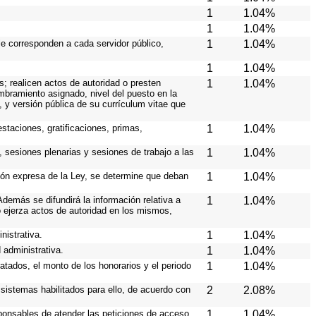
1
1.04%
1
1.04%
le corresponden a cada servidor público,
1
1.04%
1
1.04%
s; realicen actos de autoridad o presten
1
1.04%
ombramiento asignado, nivel del puesto en la
s, y versión pública de su currículum vitae que
staciones, gratificaciones, primas,
1
1.04%
, sesiones plenarias y sesiones de trabajo a las
1
1.04%
ción expresa de la Ley, se determine que deban
1
1.04%
demás se difundirá la información relativa a
1
1.04%
 ejerza actos de autoridad en los mismos,
nistrativa.
1
1.04%
 administrativa.
1
1.04%
atados, el monto de los honorarios y el periodo
1
1.04%
s sistemas habilitados para ello, de acuerdo con
2
2.08%
esponsables de atender las peticiones de acceso
1
1.04%