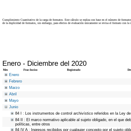
Cumplimiento Cuantitativo de la carga de formatos. Este cálculo se realiza con base en el número de formato
de la duplicidad de formatos, sin embargo, para efectos de evaluación únicamente se revisa el formato con l
Enero -
Diciembre del 2020
Mes
Frac-Inciso
Registrado
De
Enero
Febrero
Marzo
Abril
Mayo
Junio
84 I : Los instrumentos de control archivístico referidos en la Ley 
84 II : El marco normativo aplicable al sujeto obligado, en el que de
políticas, entre otros
84 IV A : Ingresos recibidos por cualquier concepto por el sujeto obl