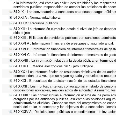
a la información, así como las solicitudes recibidas y las respuestas
servidores públicos responsables de atender las peticiones de acce
84 XIX : Las convocatorias a concursos para ocupar cargos público
84 XXI A : Normatividad laboral.
84 XXI B : Recursos públicos.
84 XXII : La información curricular, desde el nivel de jefe de depart
sido objeto.
84 XXIII : El listado de servidores públicos con sanciones administra
84 XXVI A : Información financiera de presupuesto asignado anual.
84 XXVI B : Información financiera de informes trimestrales de gast
84 XXVI C : Información financiera de informes trimestrales de gast
84 XXVIII : La información relativa a la deuda pública, en términos d
84 XXIX E : Medios electrónicos del Sujeto Obligado.
84 XXX : Los informes finales de resultados definitivos de las audit
correspondan; una vez que se hayan agotado y resuelto los recurso
84 XXXI : El resultado de la dictaminación de los estados financiero
84 XXXII : Los montos, criterios, convocatorias y listado de persona
disposiciones aplicables, realicen actos de autoridad. Asimismo, lo
84 XXXIII : Las convocatorias e información acerca de los permisos,
otorgadas por las entidades públicas, así como las opiniones argum
administrativos aludidos. Cuando se trate del otorgamiento de conce
social del titular, el concepto y los objetivos de la concesión, licen
84 XXXIV A : De licitaciones públicas o procedimientos de invitación