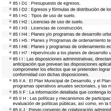
85 I D1 : Presupuesto de egresos.
85 I D2 : Egresos y fórmulas de distribución de lo
85 I H1 : Tipos de uso de suelo.
85 I H2 : Licencias de uso de suelo.
85 I H3 : Licencias de construcción.
85 I H4 : Planes y/o programas de desarrollo urb
85 I H5 : Planes y Programas de ordenamiento terr
85 I H6 : Planes y programas de ordenamiento ec
85 I H7 : Hipervínculo a los planes de desarrollo 
85 I I : Las disposiciones administrativas, direct
anticipación que prevean las disposiciones aplica
comprometer los efectos que se pretenden lograr 
conformidad con dichas disposiciones.
85 II A : El Plan Municipal de Desarrollo, y el Pl
programas operativos anuales sectoriales, y las
85 II F : La información detallada que contenga lo
85 II H : Las políticas y mecanismos de particip
evaluación de políticas públicas, así como, en l
85 II J : Previo convenio de colaboración administ