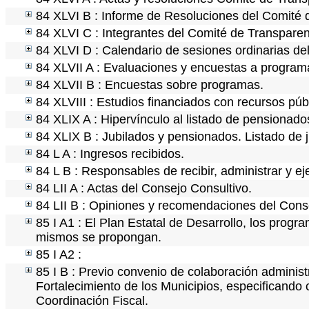
84 XLVI B : Informe de Resoluciones del Comité 
84 XLVI C : Integrantes del Comité de Transparen
84 XLVI D : Calendario de sesiones ordinarias de
84 XLVII A : Evaluaciones y encuestas a programa
84 XLVII B : Encuestas sobre programas.
84 XLVIII : Estudios financiados con recursos púb
84 XLIX A : Hipervínculo al listado de pensionados
84 XLIX B : Jubilados y pensionados. Listado de 
84 L A : Ingresos recibidos.
84 L B : Responsables de recibir, administrar y ej
84 LII A : Actas del Consejo Consultivo.
84 LII B : Opiniones y recomendaciones del Cons
85 I A1 : El Plan Estatal de Desarrollo, los progr
mismos se propongan.
85 I A2 :
85 I B : Previo convenio de colaboración administr
Fortalecimiento de los Municipios, especificando
Coordinación Fiscal.