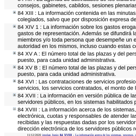
consejos, gabinetes, cabildos, sesiones plenaria
84 XIII : La información contenida en las minuta
colegiados, salvo que por disposición expresa de
84 XIV 1 : La información sobre los gastos eroga
gastos de representación. Además se difundirá la
miembros y/o toda persona que desempeñe un emp
autoridad en los mismos, incluso cuando estas c
84 XV A : El número total de las plazas y del per
puesto, para cada unidad administrativa.
84 XV B : El número total de las plazas y del per
puesto, para cada unidad administrativa.
84 XVI : Las contrataciones de servicios profes
servicios, los servicios contratados, el monto de 
84 XVII : La información en versión pública de las
servidores públicos, en los sistemas habilitados 
84 XVIII : La información acerca de los sistemas,
electrónica, cuotas y responsables de atender la
recibidas y las respuestas dadas por los servidor
dirección electrónica de los servidores públicos
11/12/2020
implan
Junio
84
XVIII
-
La información acerca de los sistemas, procesos, o