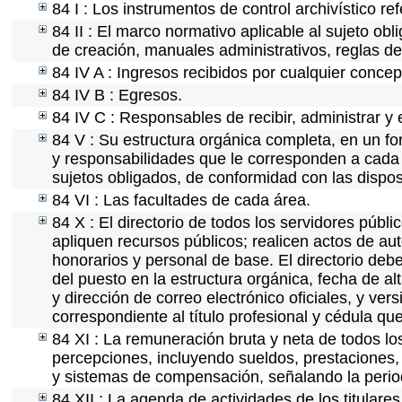
84 I : Los instrumentos de control archivístico r
84 II : El marco normativo aplicable al sujeto ob
de creación, manuales administrativos, reglas de o
84 IV A : Ingresos recibidos por cualquier concep
84 IV B : Egresos.
84 IV C : Responsables de recibir, administrar y e
84 V : Su estructura orgánica completa, en un for
y responsabilidades que le corresponden a cada 
sujetos obligados, de conformidad con las dispos
84 VI : Las facultades de cada área.
84 X : El directorio de todos los servidores púb
apliquen recursos públicos; realicen actos de au
honorarios y personal de base. El directorio deb
del puesto en la estructura orgánica, fecha de al
y dirección de correo electrónico oficiales, y ver
correspondiente al título profesional y cédula qu
84 XI : La remuneración bruta y neta de todos lo
percepciones, incluyendo sueldos, prestaciones, 
y sistemas de compensación, señalando la perio
84 XII : La agenda de actividades de los titulare