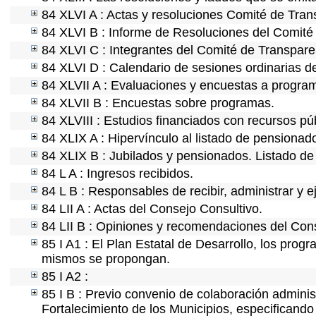
84 XLVI A : Actas y resoluciones Comité de Tra
84 XLVI B : Informe de Resoluciones del Comité
84 XLVI C : Integrantes del Comité de Transpare
84 XLVI D : Calendario de sesiones ordinarias d
84 XLVII A : Evaluaciones y encuestas a program
84 XLVII B : Encuestas sobre programas.
84 XLVIII : Estudios financiados con recursos pú
84 XLIX A : Hipervínculo al listado de pensionado
84 XLIX B : Jubilados y pensionados. Listado de
84 L A : Ingresos recibidos.
84 L B : Responsables de recibir, administrar y e
84 LII A : Actas del Consejo Consultivo.
84 LII B : Opiniones y recomendaciones del Cons
85 I A1 : El Plan Estatal de Desarrollo, los prog
mismos se propongan.
85 I A2 :
85 I B : Previo convenio de colaboración administ
Fortalecimiento de los Municipios, especificand