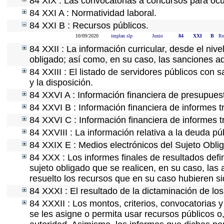
84 XIX : Las convocatorias a concursos para ocu
84 XXI A : Normatividad laboral.
84 XXI B : Recursos públicos.
10/09/2020
implan slp
Junio
84
XXI
B
Re
84 XXII : La información curricular, desde el nive
obligado; así como, en su caso, las sanciones ad
84 XXIII : El listado de servidores públicos con 
y la disposición.
84 XXVI A : Información financiera de presupues
84 XXVI B : Información financiera de informes t
84 XXVI C : Información financiera de informes t
84 XXVIII : La información relativa a la deuda pú
84 XXIX E : Medios electrónicos del Sujeto Obli
84 XXX : Los informes finales de resultados defin
sujeto obligado que se realicen, en su caso, la
resuelto los recursos que en su caso hubieren s
84 XXXI : El resultado de la dictaminación de los
84 XXXII : Los montos, criterios, convocatorias y
se les asigne o permita usar recursos públicos o,