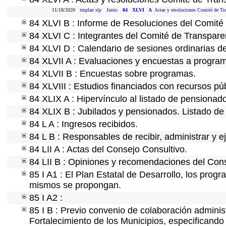
11/18/2020
implan slp
Junio
84
XLVI
A
Actas y resoluciones Comité de Tra
84 XLVI B : Informe de Resoluciones del Comité
84 XLVI C : Integrantes del Comité de Transpare
84 XLVI D : Calendario de sesiones ordinarias d
84 XLVII A : Evaluaciones y encuestas a program
84 XLVII B : Encuestas sobre programas.
84 XLVIII : Estudios financiados con recursos púb
84 XLIX A : Hipervínculo al listado de pensionado
84 XLIX B : Jubilados y pensionados. Listado de
84 L A : Ingresos recibidos.
84 L B : Responsables de recibir, administrar y ej
84 LII A : Actas del Consejo Consultivo.
84 LII B : Opiniones y recomendaciones del Cons
85 I A1 : El Plan Estatal de Desarrollo, los prog
mismos se propongan.
85 I A2 :
85 I B : Previo convenio de colaboración administ
Fortalecimiento de los Municipios, especificand