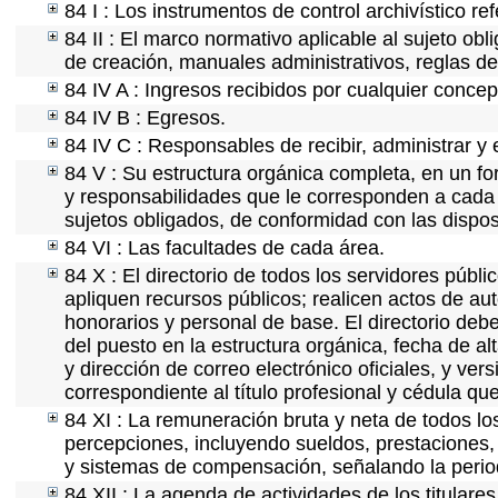
84 I : Los instrumentos de control archivístico r
84 II : El marco normativo aplicable al sujeto ob
de creación, manuales administrativos, reglas de o
84 IV A : Ingresos recibidos por cualquier concep
84 IV B : Egresos.
84 IV C : Responsables de recibir, administrar y e
84 V : Su estructura orgánica completa, en un for
y responsabilidades que le corresponden a cada 
sujetos obligados, de conformidad con las dispos
84 VI : Las facultades de cada área.
84 X : El directorio de todos los servidores púb
apliquen recursos públicos; realicen actos de au
honorarios y personal de base. El directorio deb
del puesto en la estructura orgánica, fecha de al
y dirección de correo electrónico oficiales, y ver
correspondiente al título profesional y cédula qu
84 XI : La remuneración bruta y neta de todos lo
percepciones, incluyendo sueldos, prestaciones, 
y sistemas de compensación, señalando la perio
84 XII : La agenda de actividades de los titulare