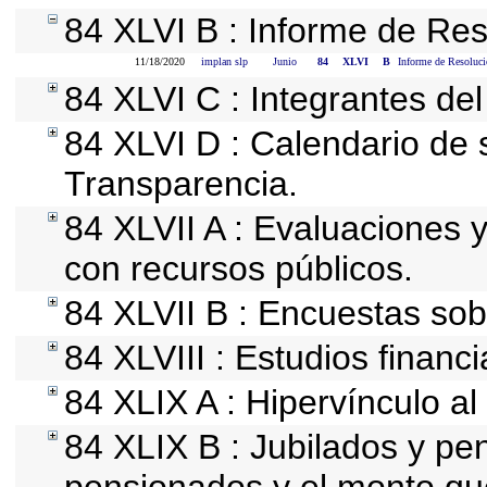
84 XLVI B : Informe de Res
11/18/2020
implan slp
Junio
84
XLVI
B
Informe de Resoluci
84 XLVI C : Integrantes de
84 XLVI D : Calendario de 
Transparencia.
84 XLVII A : Evaluaciones 
con recursos públicos.
84 XLVII B : Encuestas so
84 XLVIII : Estudios financ
84 XLIX A : Hipervínculo al
84 XLIX B : Jubilados y pe