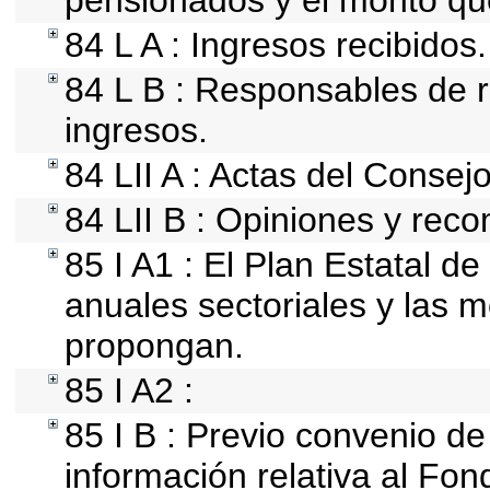
pensionados y el monto qu
84 L A : Ingresos recibidos.
84 L B : Responsables de re
ingresos.
84 LII A : Actas del Consej
84 LII B : Opiniones y rec
85 I A1 : El Plan Estatal d
anuales sectoriales y las 
propongan.
85 I A2 :
85 I B : Previo convenio de
información relativa al Fon