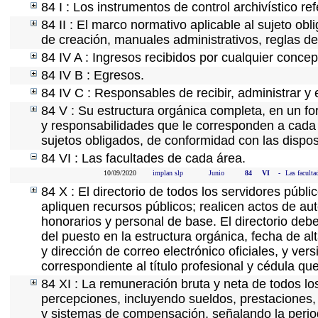
84 I : Los instrumentos de control archivístico r
84 II : El marco normativo aplicable al sujeto ob
de creación, manuales administrativos, reglas de o
84 IV A : Ingresos recibidos por cualquier concep
84 IV B : Egresos.
84 IV C : Responsables de recibir, administrar y e
84 V : Su estructura orgánica completa, en un for
y responsabilidades que le corresponden a cada 
sujetos obligados, de conformidad con las dispos
84 VI : Las facultades de cada área.
10/09/2020
implan slp
Junio
84
VI
-
Las faculta
84 X : El directorio de todos los servidores púb
apliquen recursos públicos; realicen actos de au
honorarios y personal de base. El directorio deb
del puesto en la estructura orgánica, fecha de al
y dirección de correo electrónico oficiales, y ver
correspondiente al título profesional y cédula qu
84 XI : La remuneración bruta y neta de todos lo
percepciones, incluyendo sueldos, prestaciones, 
y sistemas de compensación, señalando la perio