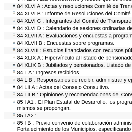
84 XLVI A : Actas y resoluciones Comité de Tra
84 XLVI B : Informe de Resoluciones del Comité
84 XLVI C : Integrantes del Comité de Transpare
84 XLVI D : Calendario de sesiones ordinarias d
84 XLVII A : Evaluaciones y encuestas a program
84 XLVII B : Encuestas sobre programas.
84 XLVIII : Estudios financiados con recursos púb
84 XLIX A : Hipervínculo al listado de pensionado
84 XLIX B : Jubilados y pensionados. Listado de
84 L A : Ingresos recibidos.
84 L B : Responsables de recibir, administrar y ej
84 LII A : Actas del Consejo Consultivo.
84 LII B : Opiniones y recomendaciones del Cons
85 I A1 : El Plan Estatal de Desarrollo, los prog
mismos se propongan.
85 I A2 :
85 I B : Previo convenio de colaboración administ
Fortalecimiento de los Municipios, especificand