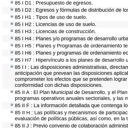
85 I D1 : Presupuesto de egresos.
85 I D2 : Egresos y fórmulas de distribución de lo
85 I H1 : Tipos de uso de suelo.
85 I H2 : Licencias de uso de suelo.
85 I H3 : Licencias de construcción.
85 I H4 : Planes y/o programas de desarrollo urb
85 I H5 : Planes y Programas de ordenamiento terr
85 I H6 : Planes y programas de ordenamiento ec
85 I H7 : Hipervínculo a los planes de desarrollo 
85 I I : Las disposiciones administrativas, direct
anticipación que prevean las disposiciones aplica
comprometer los efectos que se pretenden lograr 
conformidad con dichas disposiciones.
85 II A : El Plan Municipal de Desarrollo, y el Pl
programas operativos anuales sectoriales, y las
85 II F : La información detallada que contenga lo
85 II H : Las políticas y mecanismos de particip
evaluación de políticas públicas, así como, en l
85 II J : Previo convenio de colaboración administ