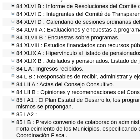
84 XLVI B : Informe de Resoluciones del Comité 
84 XLVI C : Integrantes del Comité de Transparen
84 XLVI D : Calendario de sesiones ordinarias de
84 XLVII A : Evaluaciones y encuestas a programa
84 XLVII B : Encuestas sobre programas.
84 XLVIII : Estudios financiados con recursos púb
84 XLIX A : Hipervínculo al listado de pensionados
84 XLIX B : Jubilados y pensionados. Listado de 
84 L A : Ingresos recibidos.
84 L B : Responsables de recibir, administrar y ej
84 LII A : Actas del Consejo Consultivo.
84 LII B : Opiniones y recomendaciones del Cons
85 I A1 : El Plan Estatal de Desarrollo, los progr
mismos se propongan.
85 I A2 :
85 I B : Previo convenio de colaboración administr
Fortalecimiento de los Municipios, especificando
Coordinación Fiscal.